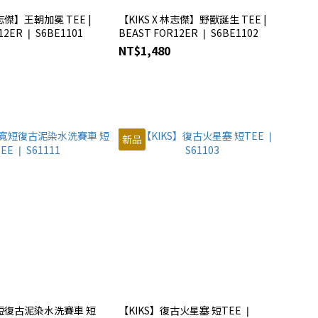
林志傑】王朝加冕 TEE |
【KIKS X 林志傑】野獸誕生 TEE |
12ER ❘ S6BE1101
BEAST FOR12ER ❘ S6BE1102
NT$1,480
新品
寬短復古泥染水洗賽車 短
【KIKS】復古火星塞 短TEE ❘