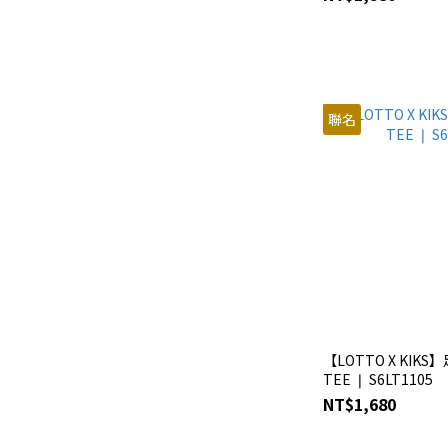
聯名
【LOTTO X KIK
TEE ❘ S6LT1105
NT$1,680