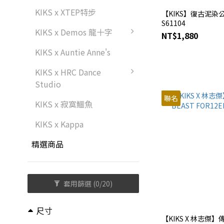
KIKS x XTEP特步
【KIKS】復古泥染公
S61104
KIKS x Demos 龍十字
NT$1,880
KIKS x Auntie Anne's
KIKS x HRC Dance
Studio
聯名
KIKS x 寂寞鱷魚
KIKS x Kappa
精選商品
套用篩選
(0/20)
尺寸
【KIKS X 林志傑】傳