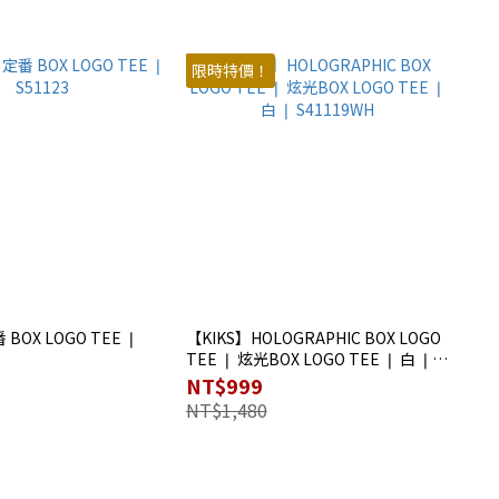
限時特價！
BOX LOGO TEE ❘
【KIKS】HOLOGRAPHIC BOX LOGO
TEE ❘ 炫光BOX LOGO TEE ❘ 白 ❘
S41119WH
NT$999
NT$1,480