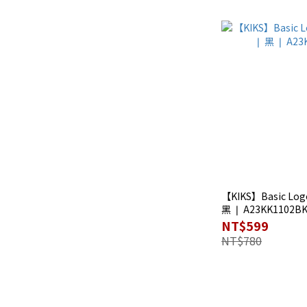
【KIKS】Basic Lo
黑 ❘ A23KK1102B
NT$599
NT$780