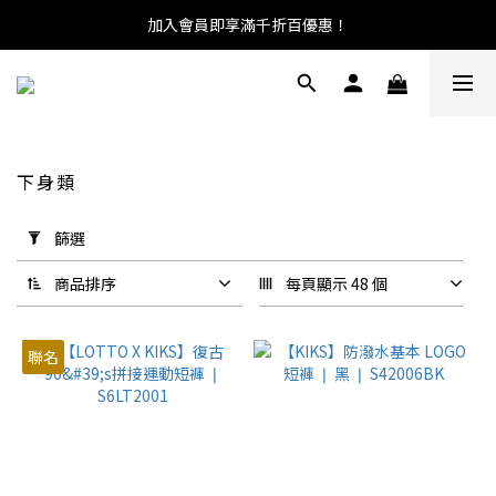
加入會員即享滿千折百優惠！
下身類
套
篩選
用
篩
商品排序
每頁顯示 48 個
選
(0/20)
聯名
尺
寸
L
(36)