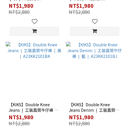
NT$1,980
NT$1,980
NT$2,880
NT$2,880
【KIKS】Double Knee
【KIKS】Double Knee
Jeans ❘ 工裝直筒牛仔褲 ❘
Jeans Denim ❘ 工裝直筒牛
黑 ❘ A23KK2101BK
仔褲 ❘ 藍 ❘ A23KK2101BJ
NT$1,980
NT$1,980
NT$2,880
NT$2,880