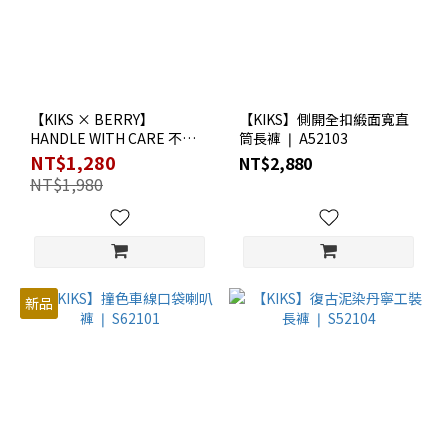
【KIKS × BERRY】
【KIKS】側開全扣緞面寬直
HANDLE WITH CARE 不修
筒長褲 ❘ A52103
邊棉質短褲 | S5BR2002
NT$1,280
NT$2,880
NT$1,980
新品