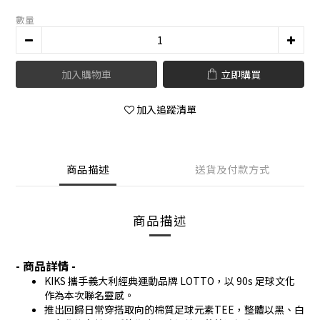
數量
加入購物車
立即購買
加入追蹤清單
商品描述
送貨及付款方式
商品描述
- 商品詳情 -
KIKS 攜手義大利經典運動品牌 LOTTO，以 90s 足球文化
作為本次聯名靈感。
推出回歸日常穿搭取向的棉質足球元素TEE，整體以黑、白