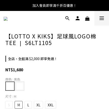
加入會員即享滿千折百優惠！
【LOTTO X KIKS】足球風LOGO棉
TEE ❘ S6LT1105
全店，全館滿 $2,000 即享免運！
NT$1,680
顏色
: 黑色
尺寸
: M
S
M
L
XL
XXL