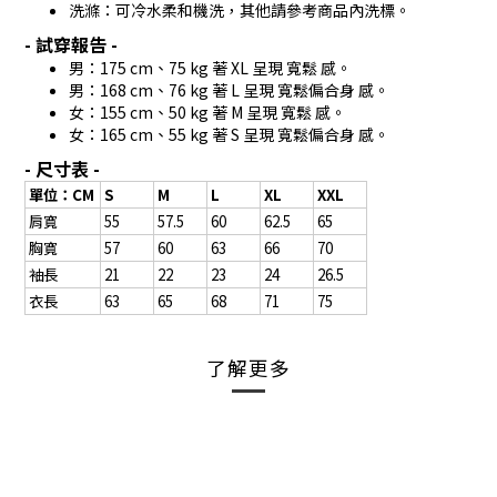
洗滌：可冷水柔和機洗，其他請參考商品內洗標。
- 試穿報告 -
男：175 cm、75 kg 著 XL 呈現 寬鬆 感。
男：168 cm、76 kg 著 L 呈現 寬鬆偏合身 感。
女：155 cm、50 kg 著 M 呈現 寬鬆 感。
女：165 cm、55 kg 著 S 呈現 寬鬆偏合身 感。
- 尺寸表 -
單位：CM
S
M
L
XL
XXL
肩寬
55
57.5
60
62.5
65
胸寬
57
60
63
66
70
袖長
21
22
23
24
26.5
衣長
63
65
68
71
75
了解更多