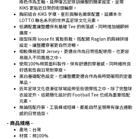
兩色作為主軸，延伸復古足球訓練服的簡潔設定，呈現
KIKS 更貼近日常的街頭輪廓。
胸前結合 KIKS 字樣、星形與聯名徽章配置，延續本次
LOTTO 聯名系列的世界盃足球文化元素。
低調配置讓整體保有基礎 Tee 的俐落感，同時增加細節辨
識度。
版型採用 loose fit 寬鬆剪裁，搭配類 Raglan 的肩線拼接
設定，讓整體穿著更自然流暢。
相較傳統足球 Jersey，更適合作為日常搭配使用，也更容
易融入不同風格之中。
使用100%棉質面料製作，保有舒適的穿著感，同時維持良
好透氣性與日常耐穿度。
黑白基礎配色設定，也讓整體更適合作為長時間著用的定番
單品。
近年足球文化逐漸從球場延伸至街頭穿搭之中，除了完整球
衣設定外，這類簡化設計的 Football Tee 也成為重要搭配
元素。
無論搭配丹寧、工裝褲或短褲，都能自然呈現帶有復古運動
感的日常造型。
- 商品規格 -
產地：台灣
材質：棉100%