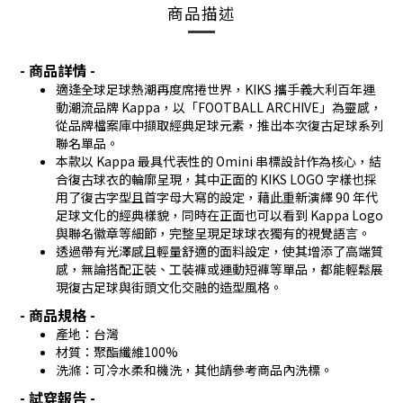
商品描述
- 商品詳情 -
適逢全球足球熱潮再度席捲世界，KIKS 攜手義大利百年運
動潮流品牌 Kappa，以「FOOTBALL ARCHIVE」為靈感，
從品牌檔案庫中擷取經典足球元素，推出本次復古足球系列
聯名單品。
本款以 Kappa 最具代表性的 Omini 串標設計作為核心，結
合復古球衣的輪廓呈現，其中正面的 KIKS LOGO 字樣也採
用了復古字型且首字母大寫的設定，藉此重新演繹 90 年代
足球文化的經典樣貌，同時在正面也可以看到 Kappa Logo
與聯名徽章等細節，完整呈現足球球衣獨有的視覺語言。
透過帶有光澤感且輕量舒適的面料設定，使其增添了高端質
感，無論搭配正裝、工裝褲或運動短褲等單品，都能輕鬆展
現復古足球與街頭文化交融的造型風格。
- 商品規格 -
產地：台灣
材質：聚酯纖維100%
洗滌：可冷水柔和機洗，其他請參考商品內洗標。
- 試穿報告 -