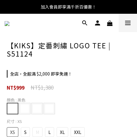
加入會員即享滿千折百優惠！
【KIKS】定番刺繡 LOGO TEE |
S51124
全店，全館滿 $2,000 即享免運！
NT$1,380
NT$999
顏色
: 黑色
尺寸
: XS
XS
S
M
L
XL
XXL