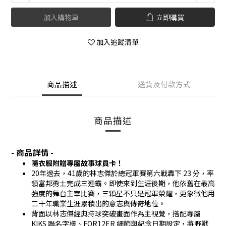
加入購物車
立即購買
加入追蹤清單
商品描述
送貨及付款方式
商品描述
- 商品詳情 -
隨衣服附贈專屬故事球員卡！
20年過去，41歲的林志傑於總冠軍賽第六戰轟下 23 分，率
領富邦勇士完成三連霸。即使來到生涯後期，他依舊在最高
強度的舞台主宰比賽，三顆星不只是冠軍榮耀，更象徵他用
二十年職業生涯累積出的意志與傳奇地位。
背面以林志傑經典持球突破畫面作為主視覺，搭配專屬
KIKS 聯名字樣、FOR12ER 細節與紀念日期設定，將野獸