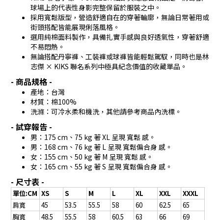
球場上的代表性身影完整保留於服裝之中。
採用寬鬆版型，營造舒適自在的穿著輪廓，無論日常著用或
街頭搭配皆能展現俐落風格。
選用純棉面料製作，具備扎實手感與良好透氣性，穿著舒適
不易悶熱。
無論搭配丹寧褲、工裝褲或球褲皆能輕鬆駕馭，同時也是林
志傑 × KIKS 聯名系列中極具紀念價值的收藏單品。
- 商品規格 -
產地：台灣
材質：棉100%
洗滌：可冷水柔和機洗，其他請參考商品內洗標。
- 試穿報告 -
男：175 cm、75 kg 著 XL 呈現 寬鬆 感。
男：168 cm、76 kg 著 L 呈現 寬鬆偏合身 感。
女：155 cm、50 kg 著 M 呈現 寬鬆 感。
女：165 cm、55 kg 著 S 呈現 寬鬆偏合身 感。
- 尺寸表 -
單位:CM
XS
S
M
L
XL
XXL
XXXL
肩寬
45
53.5
55.5
58
60
62.5
65
胸寬
48.5
55.5
58
60.5
63
66
69