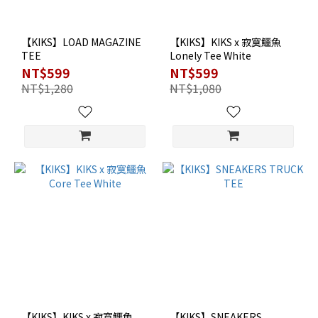
【KIKS】LOAD MAGAZINE
【KIKS】KIKS x 寂寞鱷魚
TEE
Lonely Tee White
NT$599
NT$599
NT$1,280
NT$1,080
【KIKS】KIKS x 寂寞鱷魚
【KIKS】SNEAKERS