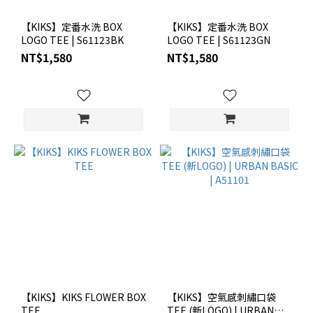
【KIKS】定番水洗 BOX
【KIKS】定番水洗 BOX
LOGO TEE | S61123BK
LOGO TEE | S61123GN
NT$1,580
NT$1,580
【KIKS】KIKS FLOWER BOX
【KIKS】空氣感刺繡口袋
TEE
TEE (新LOGO) | URBAN