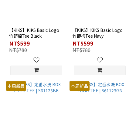
【KIKS】KIKS Basic Logo
【KIKS】KIKS Basic Logo
竹節棉Tee Black
竹節棉Tee Navy
NT$599
NT$599
NT$780
NT$780
本周新品
本周新品