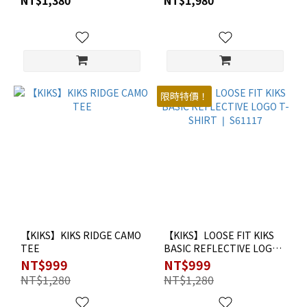
NT$1,380
NT$1,980
S61101
TEE ❘ S61108
限時特價！
【KIKS】KIKS RIDGE CAMO
【KIKS】LOOSE FIT KIKS
TEE
BASIC REFLECTIVE LOGO
T-SHIRT ❘ S61117
NT$999
NT$999
NT$1,280
NT$1,280