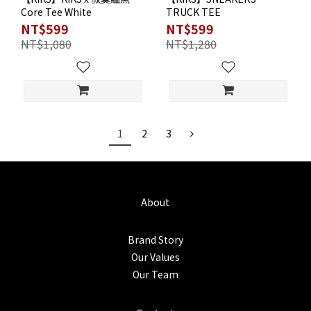
Core Tee White
TRUCK TEE
NT$599
NT$599
NT$1,080
NT$1,280
1
2
3
About
Brand Story
Our Values
Our Team