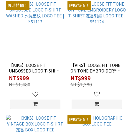
限時特價！
限時特價！
【KIKS】LOOSE FIT
【KIKS】LOOSE FIT TONE
UMBOSSED LOGO T-SHIRT
ON TONE EMBROIDERY
WASHED 水洗壓紋 LOGO
LOGO T-SHIRT 定番刺繡
NT$999
NT$999
TEE | S51113
LOGO TEE | S51124
NT$1,480
NT$1,380
限時特價！