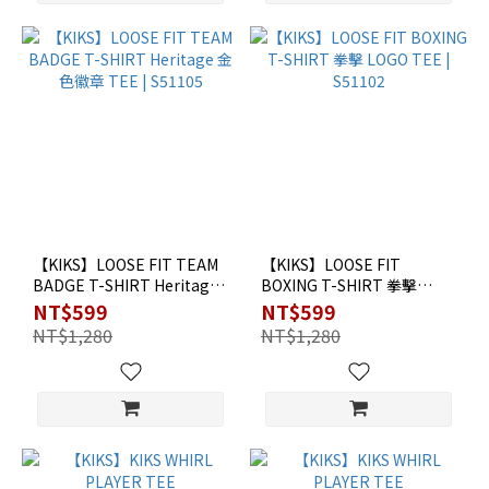
【KIKS】LOOSE FIT TEAM
【KIKS】LOOSE FIT
BADGE T-SHIRT Heritage
BOXING T-SHIRT 拳擊
金色徽章 TEE | S51105
LOGO TEE | S51102
NT$599
NT$599
NT$1,280
NT$1,280