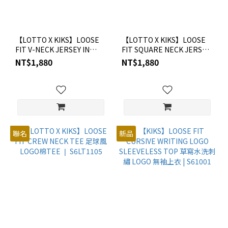
【LOTTO X KIKS】LOOSE
【LOTTO X KIKS】LOOSE
FIT V-NECK JERSEY IN
FIT SQUARE NECK JERSEY
POLYESTER (STRIPE)V領大
WITH RIBBON PRINTED 復
NT$1,880
NT$1,880
LOGO 復古足球衣 ❘
古90's串標寬版足球衣 ❘
S6LT1101
S6LT1104
聯名
新品