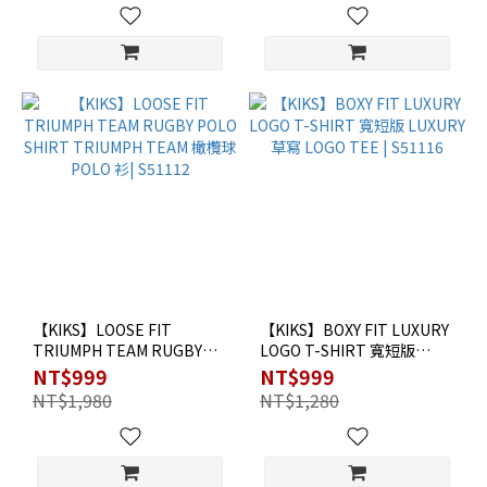
【KIKS】LOOSE FIT
【KIKS】BOXY FIT LUXURY
TRIUMPH TEAM RUGBY
LOGO T-SHIRT 寬短版
POLO SHIRT TRIUMPH
LUXURY 草寫 LOGO TEE |
NT$999
NT$999
TEAM 橄欖球 POLO 衫|
S51116
NT$1,980
NT$1,280
S51112