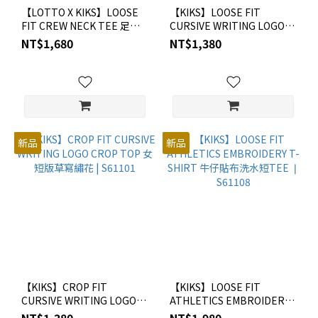
【LOTTO X KIKS】LOOSE
【KIKS】LOOSE FIT
FIT CREW NECK TEE 足球
CURSIVE WRITING LOGO
風LOGO棉TEE ❘ S6LT1105
SLEEVELESS TOP 草寫水洗
NT$1,680
NT$1,380
刺繡 LOGO 無袖上衣 |
S61001
新品
新品
【KIKS】CROP FIT
【KIKS】LOOSE FIT
CURSIVE WRITING LOGO
ATHLETICS EMBROIDERY
CROP TOP 女短版草寫繡花 |
T-SHIRT 牛仔貼布洗水短