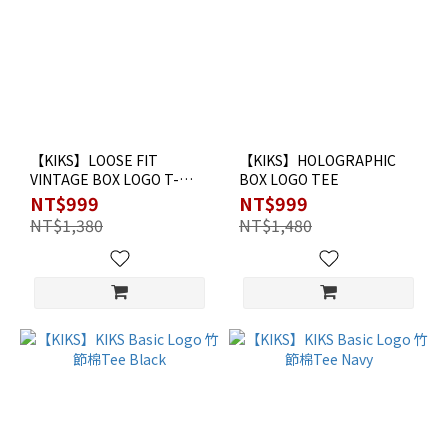
【KIKS】LOOSE FIT
【KIKS】HOLOGRAPHIC
VINTAGE BOX LOGO T-
BOX LOGO TEE
SHIRT定番 BOX LOGO TEE
NT$999
NT$999
NT$1,380
NT$1,480