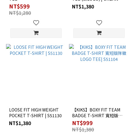
BASIC | A51101
NT$599
NT$1,380
NT$1,280
LOOSE FIT HIGH WEIGHT
【KIKS】BOXY FIT TEAM
POCKET T-SHIRT | S51130
BADGE T-SHIRT 寬短版隊
徽 LOGO TEE| S51104
NT$999
NT$1,380
NT$1,380