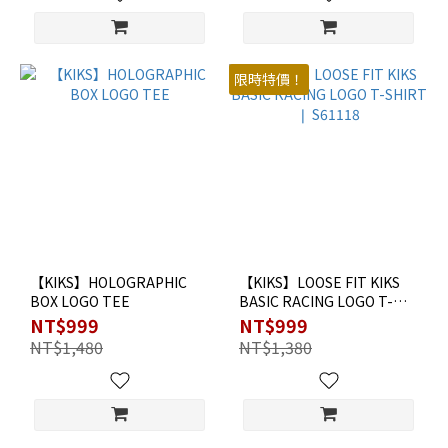
限時特價！
【KIKS】HOLOGRAPHIC
【KIKS】LOOSE FIT KIKS
BOX LOGO TEE
BASIC RACING LOGO T-
SHIRT ❘ S61118
NT$999
NT$999
NT$1,480
NT$1,380