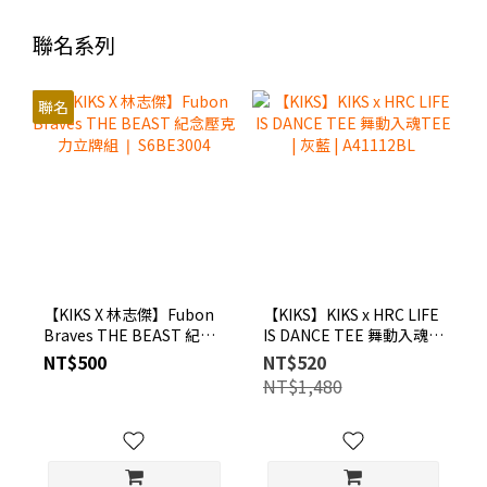
聯名系列
聯名
【KIKS X 林志傑】Fubon
【KIKS】KIKS x HRC LIFE
Braves THE BEAST 紀念
IS DANCE TEE 舞動入魂
壓克力立牌組 ❘
TEE | 灰藍 | A41112BL
NT$500
NT$520
S6BE3004
NT$1,480