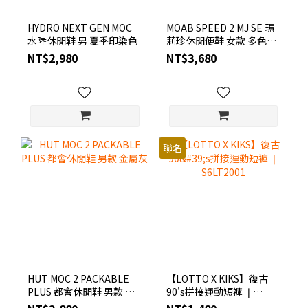
HYDRO NEXT GEN MOC
MOAB SPEED 2 MJ SE 瑪
水陸休閒鞋 男 夏季印染色
莉珍休閒便鞋 女款 多色選
(淺卡其/淺藍色/黑色)
NT$2,980
NT$3,680
聯名
HUT MOC 2 PACKABLE
【LOTTO X KIKS】復古
PLUS 都會休閒鞋 男款 金
90's拼接運動短褲 ❘
屬灰
S6LT2001