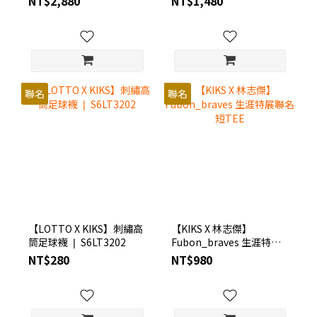
NT$2,880
NT$1,480
聯名
聯名
【LOTTO X KIKS】刺繡高
【KIKS X 林志傑】
筒足球襪 ❘ S6LT3202
Fubon_braves 生涯特展
聯名短TEE
NT$280
NT$980