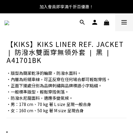
加入會員即享滿千折百優惠！
【KIKS】KIKS LINER REF. JACKET
❘ 防潑水雙面穿無領外套 ❘ 黑 ❘
A41701BK
・版型為簡潔乾淨的輪廓，防潑水面料。
・內層為絎縫車線，可正反穿在任何場合都可輕鬆穿搭。
・正面下擺處分別為品牌刺繡與品牌標語小字點綴。
・一般標準版型，輕鬆穿搭俐落。
．防潑水尼龍面料，適應多變氣候。
・男：178 cm、70 kg 著 L size 呈現一般合身
・女：160 cm、50 kg 著 M size 呈現合身