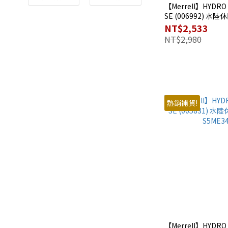
【Merrell】HYDRO
SE (006992) 水陸
S5ME3403BK
NT$2,533
NT$2,980
熱銷補貨!
【Merrell】HYDRO 