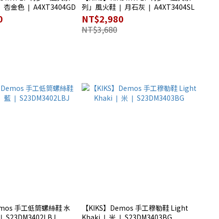
杏金色 ❘ A4XT3404GD
列」風火鞋 ❘ 月石灰 ❘ A4XT3404SL
0
NT$2,980
NT$3,680
emos 手工低筒螺絲鞋 水
【KIKS】Demos 手工穆勒鞋 Light
 S23DM3402LBJ
Khaki ❘ 米 ❘ S23DM3403BG