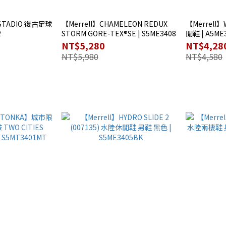
】STADIO 復古足球
【Merrell】CHAMELEON REDUX
【Merrell
2
STORM GORE-TEX®SE | S5ME3408
閒鞋 | A5ME
NT$5,280
NT$4,28
NT$5,980
NT$4,580