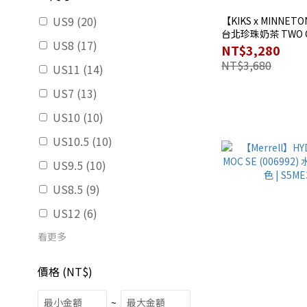
US9 (20)
【KIKS x MINNE
台北珍珠奶茶 TWO CI
US8 (17)
TPE ❘ S5MT3401
NT$3,280
NT$3,680
US11 (14)
US7 (13)
US10 (10)
US10.5 (10)
US9.5 (10)
US8.5 (9)
US12 (6)
看更多
價格 (NT$)
~