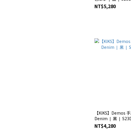
NT$5,280
【KIKS】Demos 手
Denim ❘ 黑 ❘ S23
NT$4,280