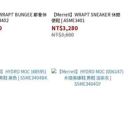
】WRAPT BUNGEE 都會休
【Merrell】WRAPT SNEAKER 休閒
3402
便鞋 | A5ME3401
0
NT$3,280
NT$3,680