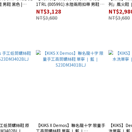
鞋 男鞋 黑色 |
1TRL (005991) 水陸兩用扣帶 男鞋 森
列」風火鞋 ❘ 
林褐 | S5ME3401OL
NT$3,128
NT$2,98
NT$3,680
NT$3,680
 手工低筒螺絲鞋 原
【KIKS X Demos】聯名龍十字 限量手
【KIKS】D
M3402BLJ
工高筒螺絲鞋 單寧 ❘ 藍 ❘
洗單寧 ❘ 藍 ❘