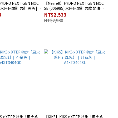
HYDRO NEXT GEN MOC
【Merrell】HYDRO NEXT GEN MOC
1) 水陸休閒鞋 男鞋 黑色 |
SE (006985) 水陸休閒鞋 男款 奶油白 |
K
S5ME3402WH
3
NT$2,533
NT$2,980
KS x XTEP 特步「風火系
【KIKS】KIKS x XTEP 特步「風火系