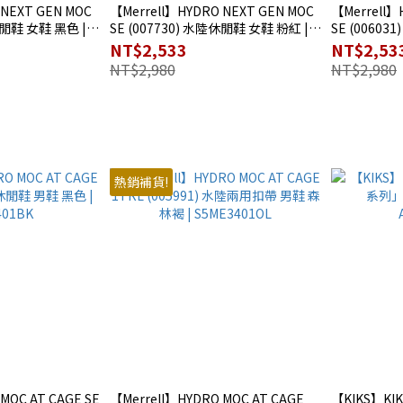
 NEXT GEN MOC
【Merrell】HYDRO NEXT GEN MOC
【Merrell】
休閒鞋 女鞋 黑色 |
SE (007730) 水陸休閒鞋 女鞋 粉紅 |
SE (00603
S5ME3403PN
S5ME3402B
NT$2,533
NT$2,53
NT$2,980
NT$2,980
熱銷補貨!
MOC AT CAGE SE
【Merrell】HYDRO MOC AT CAGE
【KIKS】KI