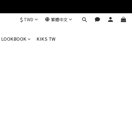
$
TWD
繁體中文
LOOKBOOK
KIKS TW