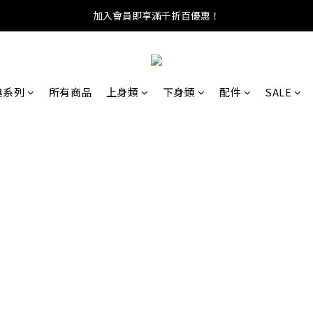
加入會員即享滿千折百優惠！
典系列
所有商品
上身類
下身類
配件
SALE