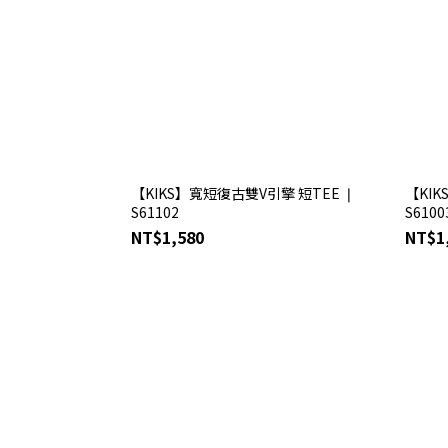
【KIKS】寬短復古雙V引擎 短TEE ❘
【KI
S61102
S6100
NT$1,580
NT$1