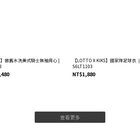
KS】做舊水洗美式騎士無袖背心 |
【LOTTO X KIKS】國家隊足球衣 
3
S6LT1103
,480
NT$1,880
查看更多