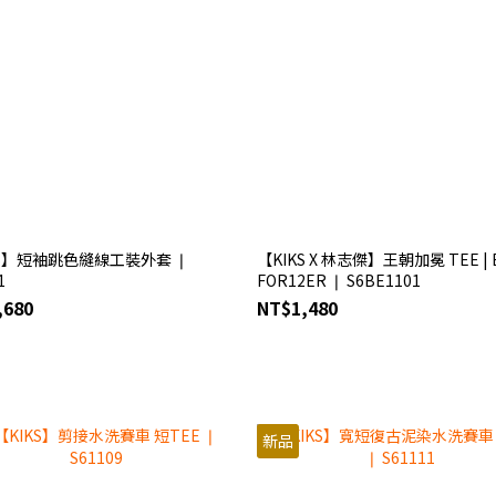
KS】短袖跳色縫線工裝外套 ❘
【KIKS X 林志傑】王朝加冕 TEE | 
1
FOR12ER ❘ S6BE1101
,680
NT$1,480
新品