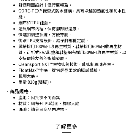
舒適鞋面設計｜健行更輕盈。
GORE-TEX® 襪套式防水結構，具有卓越的透氣性和防水性
能。
網布和TPU鞋面。
透氣網布內裡，保持腳部舒適感。
快速扣調整系統，方便穿脫。
後跟TPU支撐設計，給予腳部穩定感。
織帶採用100%回收再生材質，鞋帶採用60%回收再生材
質，可拆式EVA鞋墊和鞋墊網布採用50%回收再生材質，以
支持環境友善的永續發展。
Cleansport NXT™生物抑菌技術，能抑制異味產生。
FloatMax™中底，提供輕盈柔軟的腳感體驗。
橡膠大底。
重量:810g(雙腳)。
- 商品規格 -
產地：因批次不同而異
材質：網布+TPU鞋面、橡膠大底
洗滌：請參考商品內洗標。
了解更多