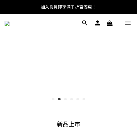
加入會員即享滿千折百優惠！
KAPPA × KIKS 聯名活動開跑，
入手任一 KAPPA 商品即贈足球襪一雙。
新品上市