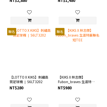
NT$2,880
NT$1,480
聯名
聯名
【LOTTO X KIKS】刺繡高
【KIKS X 林志傑】
筒足球襪 ❘ S6LT3202
Fubon_braves 生涯特展
聯名短TEE
NT$280
NT$980