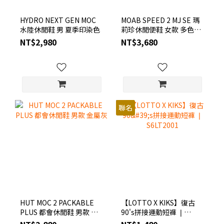
HYDRO NEXT GEN MOC
MOAB SPEED 2 MJ SE 瑪
水陸休閒鞋 男 夏季印染色
莉珍休閒便鞋 女款 多色選
(淺卡其/淺藍色/黑色)
NT$2,980
NT$3,680
聯名
HUT MOC 2 PACKABLE
【LOTTO X KIKS】復古
PLUS 都會休閒鞋 男款 金
90's拼接運動短褲 ❘
屬灰
S6LT2001