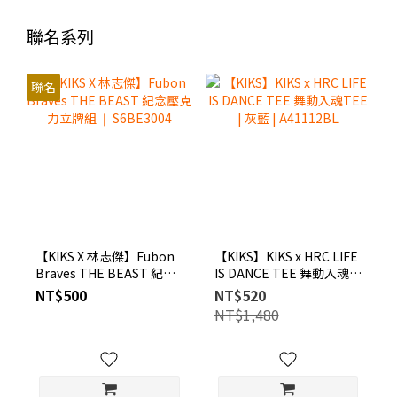
聯名系列
聯名
【KIKS X 林志傑】Fubon
【KIKS】KIKS x HRC LIFE
Braves THE BEAST 紀念
IS DANCE TEE 舞動入魂
壓克力立牌組 ❘
TEE | 灰藍 | A41112BL
NT$500
NT$520
S6BE3004
NT$1,480