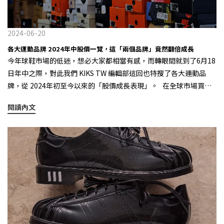
定會針對這款還未發售便已經話題度大爆的 1906L 做很多文章，就
至球鞋領域。 Arc’teryx Sylan 2.設計的同質化迎來了潮流風向的
TEE “ZHONGSAN LIMITED”。 KIKS STEEL BOX LOGO TEE
像之前全民一體成型拖鞋、前陣子的全民穆勒一樣，在今夏這個特
改變 POST ARCHIVE FACTION x ON 無疑是 2024上半年最具聲量的
“ZHONGSAN LIMITED” 在 KIKS TAIPEI 店鋪的現場，除了將會
殊節點，將「跑鞋樂福化」炒成主流。 除此之外，在運動鞋時裝化
品牌 除了疫情所造成的消費影響之外，現在「球鞋市場的窘境」也
展售 KIKS 全系列單品之外，也囊括了 KIKS x Demos 龍十字、KIKS
2024-06-20
的大背景下，這種夾在著混合美學的「跑鞋樂福化」設計，確實為
和品牌的行銷操作、產品規劃更有著絕對的正相關，再加上設計同
x Panic Rabbit《爆汗兔》等與本地藝術家合作的別注系列，在未來
各大運動品牌 2024年中股價一覽，這「兩個品牌」竟然翻倍成長
這個沉寂了許久的球鞋市場帶來了不少新意，這種既收穫市場又能
質化的影響，使得市場迎來了一些潮流風向上的改變，開始有一些
更會不定期帶來期間限定的快閃活動，歡迎大家前來走走，感受屬
今年球鞋市場的低迷，想必大家都相當有感，而轉眼間就到了6月18
為產業帶來啟蒙的優秀作品，我們有什麼理由好拒絕呢？
新的鞋履品牌，進入大家的視野，比如集結頂級工藝與高品質的加
於 KIKS 的定番精神。 Info KIKS TAIPEI 營業時間：
日年中之際，對此我們 KIKS TW 編輯部這回也特搜了各大運動品
拿大越野跑鞋 Norda，以及瑞士阿爾卑斯山的專業高端運動品牌 On
13:00-21:30 店鋪地址：10491台北市中山區中山北路二段36巷19
牌，從 2024年初至今以來的「股價成長表現」。 在全球市場買氣
昂跑，其中 On 在今年上半年更憑藉著與韓國時尚先鋒品牌 POST
號 Instagram / @kiks_plus https://www.kiks-shop.com.tw/
低迷的狀態之下，首當其衝的就屬行業內的傳統巨頭 Nike、adidas
ARCHIVE FACTION 的合作完成了破圈，在前段時間也宣佈
閱讀內文
KIKS always match your favorite sneakers.
以及 Puma 等，不過 adidas 隨著新任執行長Bjørn Gulden 的上任
Zendaya 成為品牌大使，使品牌聲量不斷攀升，進而成為當下球鞋
和 YEEZY 清庫存策略的成功，在今年迎來了將近 20% 的增幅，其
領域的話題焦點。 Zendaya 成為 On 品牌大使 3.面臨消費主力的輪
餘兩者則分別下降了 10%。 當中，最大的亮點就屬 ASICS &
替 該如何去塑造 Z世代心中的球鞋文化，是每個品牌當前的首要任
MIZUNO 這兩個來自日本的運動品牌，竟然在今年度迎來了股價翻
務 對於當前主力消費的 X & Y 世代的人們而言：「過往的球鞋，其實
倍的成長，同時兩者的股價紛紛在今年寫下了歷史新高的紀錄，其
在這幾年也都買得差不多了。」畢竟情懷有限，如果在設計上只是
所推出的鞋款在當前市場確實也是相當受歡迎；而來自瑞士阿爾卑
一味的替換顏色，那真的是很難再度能激起大家的熱情，更重要的
斯山的On昂跑，也憑藉著鞋款優異的性能表現，在今年寫下了超
是在他們身上還有其他的開銷必須支付。那隨著 Z世代逐漸成為全球
過 50%的股價增幅，由此可見專注於跑步文化的運動品牌，從過去
的消費主力之一，對於他們心中的球鞋文化為何？肯定不會是那些
檔案庫中的 Y2K 復古慢跑鞋，到適合日著和競速的運動跑鞋，似乎
90年代的復古籃球鞋與千禧年間的滑板鞋，因為他們並沒有親身參
成為了目前市場的最大贏家。