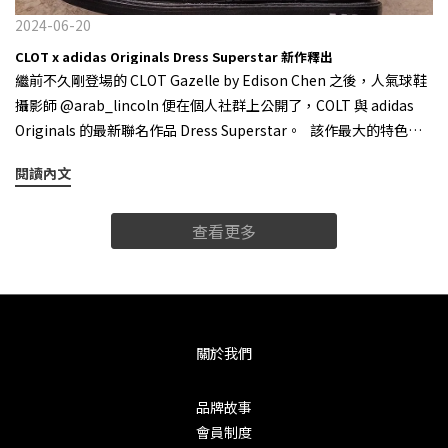
與過，因此對於品牌這樣不斷復刻的操作自然沒有更多共鳴，如何
2024-06-20
去形塑下一代人心中的球鞋文化，自然成為每個品牌當前的首要任
CLOT x adidas Originals Dress Superstar 新作釋出
務。 Nike Dunk SB 系列鞋款在球鞋文化與二級市場中，皆扮演著極
繼前不久剛登場的 CLOT Gazelle by Edison Chen 之後，人氣球鞋
其重要的角色 是個最壞的時代，但也是最好的時代 球鞋市場一定會
攝影師 @arab_lincoln 便在個人社群上公開了，COLT 與 adidas
變好，而我們 KIKS 也一直都會在。 由於各種 CORE 的穿搭風格湧
Originals 的最新聯名作品 Dress Superstar。 該作最大的特色便
至，使得風格被定義的更加細分，對於賣家而言現在肯定是「生意
是將 adidas 經典款式 Superstar 與正裝鞋的大底融合在了一起，透
最難做的時代」，但不可否認的是，對於熱愛球鞋的朋友來說現在
閱讀內文
過運動感與紳士風格的碰撞，營造出別緻的強烈反差。 整
「是個最好的時代」，畢竟能用相對便宜的價格入手喜歡的波鞋，
體鞋面材質使用了光滑的皮革，鞋墊則是採用荔枝紋理皮質，在後
這不就是一件很振奮人心的事情嗎？而潮流始終是個圈，球鞋市場
查看更多
跟部份更裝飾有三道槓經典元素，彰顯品牌身份。據了解，這雙聯
一定會變好，但還沒變好，只是需要時間，當然，球鞋生意不會就
名將於今年秋季正式發售，至於台灣地區的販售情報，還請關注好
此消停，而我們 KIKS 也一直都會在。 KIKS always match your
我們 KIKS 編輯部的後續報道。 source / @arab_lincoln
favorite sneakers.
關於我們
品牌故事
會員制度