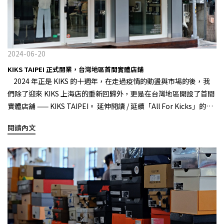
and Found」 芝加哥配色回歸，在當時無疑是替冷清的球鞋市場注
業者都很難不稱讚這樣的巧妙雜交處理，本身樂福鞋就有「最休閒
入一股強大的市場動能，也讓不少行業人員看到了一絲曙光。 2023
皮鞋」的美譽，將 1906R 這樣的復古跑大爆款與樂福鞋混搭，確實
年底回歸的 Air Jordan 11 "Gratitude” 市場表現明顯不如預期 但
用 Hybrid 的手法，又一次精準踩準了「運動鞋時裝化」的節奏和大
在 2023 年底所復刻回歸的 Air Jordan 11 “Gratitude”，雖然是
趨勢。 除了和 Junya Watanabe 的聯名之外，最近義大利先鋒買手
以最經典的黑白配色，加上金色的 Jumpman Logo 呈現，它的表
2024-06-20
平台 Slam Jam 也率先曝光了這雙 New Balance 1906L 的最新“大
現可是出乎了大多數人的意料，居然還有部份尺寸在二級市場的價
KIKS TAIPEI 正式開業，台灣地區首間實體店鋪
貨配色”，銀色略帶機能感的配色處理，頗有去年 Slam Jam 與
格仍低於零售價中，其原因很簡單：「市場上的買家變少，當賣家
2024 年正是 KIKS 的十週年，在走過疫情的動盪與市場的後，我
Salomon 的那雙 XT-QUEST 聯名的配色風韻，使得這款「大貨」
急於出售變現，導致市場成交價格不斷下探。」對此，我們 KIKS
們除了迎來 KIKS 上海店的重新回歸外，更是在台灣地區開設了首間
在曝光初期被不少人誤會成了其與 New Balance 的最新聯名作品，
TW 編輯部，也深究探討當前影響市場的因素，並歸納出了以下三
實體店舖 —— KIKS TAIPEI。 延伸閱讀 / 延續「All For Kicks」的概
不過隨後被立即闢謠，但這也從一個側面證明了外界對於這款 New
點。 1.疫情導致消費觀念的調整 Salomon XT-6 GORE-TEX 首
念 —— KIKS 上海店正式回歸 2024年正是 KIKS 的第十年 透過
Balance 1906L 的滿意與期許。 Slam Jam x Salomon XT-QUEST
先，不可否認的是前幾年因為疫情的影響，使得大家的消費觀念有
閱讀內文
線上與線下的結合，傳達出 KIKS 獨有的「定番精神」 KIKS TAIPEI
其實像這雙 New Balance 1906L 所呈現的「跑鞋樂福化」設計趨勢
所調整，有著複合功能設定的鞋款，在這幾年可說是風聲水起，因
正式開業 醞釀已久的台灣地區首間實體店鋪 KIKS TAIPEI 終於正式
並非最近第一次出現，早在去年秋冬季度，大熱的戶外品牌 ROA
為能實現跨領域的應用，不少戶外品牌像是 Salomon、HOKA 便成
登場，為了迎接這個重要的時刻，我們也帶來以 KIKS 鞋盒作為靈感
Hiking 便推出了一款樂福造型的戶外跑鞋，但由於自身影響力的原
為當前球鞋市場的最大贏家，如具備防水性能的 Salomon XT-6
所啟發的全新原創 IP 角色 KIKS BOY，除了推出一系列的服飾之外，
因，雖然更早洞察了這一趨勢風格，但這雙 ROA 樂福跑鞋僅在喜歡
GORE-TEX、適合日常通勤與跑步運動著用的 HOKA Bondi 與
更將其化身為鑰匙圈吊飾 ，就是要伴隨你每一個買鞋的日常！
gorpcore 風的小眾圈層引起了一陣波瀾，並未引發整個行業的變
Clifton 系列等，畢竟在不確定的經濟狀態和通貨膨脹時期，消費者
KIKS TAIPEI 的店鋪地點，就坐落在台北目前人氣最高的中山站
革。 ROA Hiking Loafer 可以想像，對比小眾的 ROA Hiking ，品
通常會優先考慮多用途鞋款，這也難怪從 The North Face 到
「南西商圈」，以全店佈置是以金屬質地和鐵網裝置作為設計，而
牌力更強、更具營銷能力且定位全球市場的 New Balance 品牌，一
ARC'TERYX 也紛紛進軍球鞋市場，試著讓品牌的影響力從服飾延伸
我們也以此為靈感帶來了一款開幕限定的 KIKS STEEL BOX LOGO