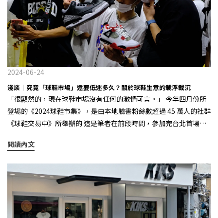
以今年開年舉例，New Balance 與miumiu 合作打造的 530 SL ，在
這個在市場消極的大環境下，卻逆勢而上，成為市場的一波排頭兵
之一，徹底掀起了一波薄底運動鞋風潮。其實在此之前，像是剛提
到的 327 、2002R ，都成為了產業範例，引發過整個產業的「追
隨」。 有時候很難去界定，到底 New Balance 是每個趨勢的創造者
呢？還是在某個趨勢下，能交出最優答案的那個品牌，在這幾年觀
2024-06-24
察下來，New Balance 總能在最早洞察趨勢之後，給出最響亮的回
淺談｜究竟「球鞋市場」還要低迷多久？關於球鞋生意的載浮載沉
應，並引發了整個行業的震動。 2024 下半年球鞋市場的關鍵字：
「很顯然的，現在球鞋市場沒有任何的激情可言。」 今年四月份所
「跑鞋樂福化」 面對愈發多變的球鞋市場，當各種主打復古的趨勢
登場的《2024球鞋市集》，是由本地臉書粉絲數超過 45 萬人的社群
成為舊話題，我們的這位“最強學霸”最近好像又提前交出了自己
《球鞋交易中》所舉辦的 這是筆者在前段時間，參加完台北首場球
對於今年下半年的趨勢答卷，那就是「跑鞋樂福化」。早在今年一
鞋市集活動的想法，其實在疫情趨緩後，從 2023 下半年開始便有些
月的巴黎時裝週上，New Balance 就提前給出了自己的“預測”，
閱讀內文
端倪，而來到 2024 年更可以深切感受到球鞋的熱度已經不如前些
在 Junya Watanabe 的秀場上首次曝光了這款全新的 New Balance
年，尤其是過去稱霸市場的兩大球鞋巨頭 Nike & adidas，無論是品
1906L 鞋型，迅速地引發了行業熱議。 顧名思義，這款 New
牌專門店新款的架上折價，還是二級市場上不斷下探的成交價，當
Balance 1906L 的後綴 L 即代表 Loafer ，鞋款將爆款 1906R 的鞋
下的球鞋市場真的非常低迷。 在本質上，球鞋市場就是一場供需
型與傳統樂福鞋兩相結合，在保留 1906R 的鞋身以及外底線條與配
遊戲 Air Jordan 1 Retro High OG「Lost and Found」 在 2022 年
置下，採用樂福鞋面的處理將千禧復古風格跑鞋與鬆弛又優雅的傳
底，睽違了七年我們迎來了 Air Jordan 1 Retro High OG「Lost
統便士樂福鞋型完美融合。 在秀場首曝看到成品之後，包括不少從