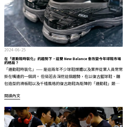
頭！ 2. 防潑水基本logo短褲這邊買：https://lihi.cc/OAveu 機能布
料有效阻擋水滴滲透，速乾不黏腿！簡約設計將重點放在面料上，
無論戶外出行、日常穿搭都能舒適應對。 3. 防潑水草寫LOGO短褲
這邊買：https://lihi.cc/3YXpZ 潮流與機能兼具的必收短褲！高機能
防潑水布料有效減少水滴滲透，即使突如其來的雨勢也不怕濕透。
寬鬆剪裁設計讓日常穿搭更自在，獨特草寫 KIKS LOGO 更增添街頭
感，運動、出門都能輕鬆駕馭！ 4. 防潑水BOX LOGO棒球帽這邊
2024-06-25
買：https://lihi.cc/8tKH3 拒絕雨水滲透，遇到毛毛雨也不用擔心有
在「運動鞋時裝化」的趨勢下，這雙 New Balance 會改變今年球鞋市場
的格局？
沒有帶傘，黑色百搭有型3M反光更是為你的安全與帥氣度加分！ 還
「運動鞋時裝化」—— 是這兩年不少球鞋媒體以及業界從業人員常常
在猶豫下雨天該穿什麼嗎，快來 KIKS 官網找尋防潑水單品，讓你雨
掛在嘴邊的一個詞。 但倘若去深挖這個趨勢，在以復古籃球鞋、麵
天再也不用出門搭配！-always match your favorite sneakers.
包造型的滑板鞋以及千禧風格的復古跑鞋為矩陣的「運動鞋」類別
裡，似乎復古跑鞋才是最為堅挺的一個存在。當 LV Trainer 、
閱讀內文
Lanvin Curb 都開始有點賣不動的時候，像是 ASICS 以及 New
Balance 這樣主打千禧年復古跑鞋的領導品牌，卻還在不停地創造
著業績奇蹟。 Miu Miu x New Balance 530 SL 特別是 New
Balance 這個來自美國波士頓的百年跑鞋品牌，從 327 到 2002R 再
到 1906R ，每年都在締造著運動鞋市場的一雙雙「超級爆款」，就