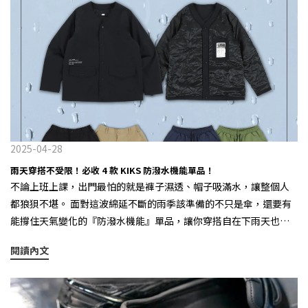
2025-04-28
雨天穿搭不受限！必收 4 款 KIKS 防潑水機能單品！
不論上班上課，出門最怕的就是褲子濕透、帽子吸滿水，讓整個人
都狼狽不堪。 面對這波綿延不斷的雨季該準備的不只是傘，還要有
能撐住天氣變化的『防潑水機能』單品，讓你穿搭自在下雨天也能
好看的出門不受氣候影響！ 以下推薦 4 款 KIKS 單品，就是你應對突
閱讀內文
如其來大雨的武器！ - 1. 防潑水雙面穿無領外套這邊買：
https://lihi.cc/IIRv9 一件搞定日常穿搭，雙面穿設計能自由切換風
格，外層選用防潑水材質讓雨水不易滲透，內層則是舒適的绗縫設
計，帶來輕量保暖效果，讓你無論晴天、雨天都能自在穿梭街