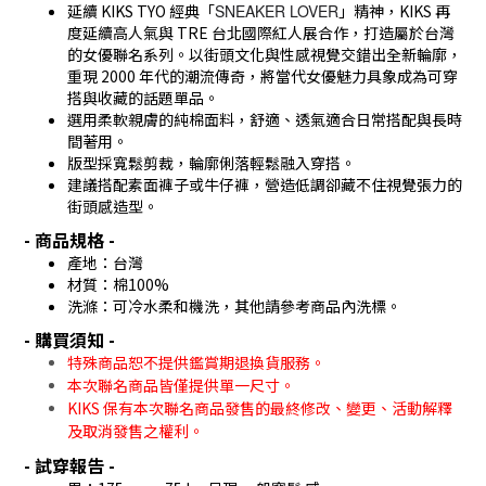
延續 KIKS TYO 經典「
SNEAKER LOVER
」精神，KIKS 再
度延續高人氣與 TRE 台北國際紅人展合作，打造屬於台灣
的女優聯名系列。以街頭文化與性感視覺交錯出全新輪廓，
重現 2000 年代的潮流傳奇，將當代女優魅力具象成為可穿
搭與收藏的話題單品。
選用柔軟親膚的純棉面料，舒適、透氣適合日常搭配與長時
間著用。
版型採寬鬆剪裁，輪廓俐落輕鬆融入穿搭。
建議搭配素面褲子或牛仔褲，營造低調卻藏不住視覺張力的
街頭感造型。
- 商品規格 -
產地：台灣
材質：棉100%
洗滌：可冷水柔和機洗，其他請參考商品內洗標。
- 購買須知 -
特殊商品恕不提供鑑賞期退換貨服務。
本次聯名商品皆僅提供單一尺寸。
KIKS 保有本次聯名商品發售的最終修改、變更、活動解釋
及取消發售之權利。
- 試穿報告 -