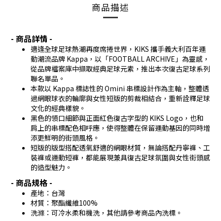
商品描述
- 商品詳情 -
適逢全球足球熱潮再度席捲世界，KIKS 攜手義大利百年運
動潮流品牌 Kappa，以「FOOTBALL ARCHIVE」為靈感，
從品牌檔案庫中擷取經典足球元素，推出本次復古足球系列
聯名單品。
本款以 Kappa 標誌性的 Omini 串標設計作為主軸，整體透
過網眼球衣的輪廓與女性短版的剪裁相結合，重新詮釋足球
文化的經典樣貌。
黑色的領口細節與正面紅色復古字型的 KIKS Logo，也和
肩上的串標配色相呼應，使得整體在保留運動基因的同時增
添更鮮明的街頭風格。
短版的版型搭配透氣舒適的網眼材質，無論搭配丹寧褲、工
裝褲或運動短褲，都能展現兼具復古足球氛圍與女性街頭感
的造型魅力。
- 商品規格 -
產地：台灣
材質：聚酯纖維100%
洗滌：可冷水柔和機洗，其他請參考商品內洗標。