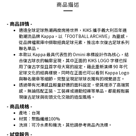
商品描述
- 商品詳情 -
適逢全球足球熱潮再度席捲世界，KIKS 攜手義大利百年運
動潮流品牌 Kappa，以「FOOTBALL ARCHIVE」為靈感，
從品牌檔案庫中擷取經典足球元素，推出本次復古足球系列
聯名單品。
本款以 Kappa 最具代表性的 Omini 串標設計作為核心，結
合復古球衣的輪廓呈現，其中正面的 KIKS LOGO 字樣也採
用了復古字型且首字母大寫的設定，藉此重新演繹 90 年代
足球文化的經典樣貌，同時在正面也可以看到 Kappa Logo
與聯名徽章等細節，完整呈現足球球衣獨有的視覺語言。
透過帶有光澤感且輕量舒適的面料設定，使其增添了高端質
感，無論搭配正裝、工裝褲或運動短褲等單品，都能輕鬆展
現復古足球與街頭文化交融的造型風格。
- 商品規格 -
產地：台灣
材質：聚酯纖維100%
洗滌：可冷水柔和機洗，其他請參考商品內洗標。
- 試穿報告 -