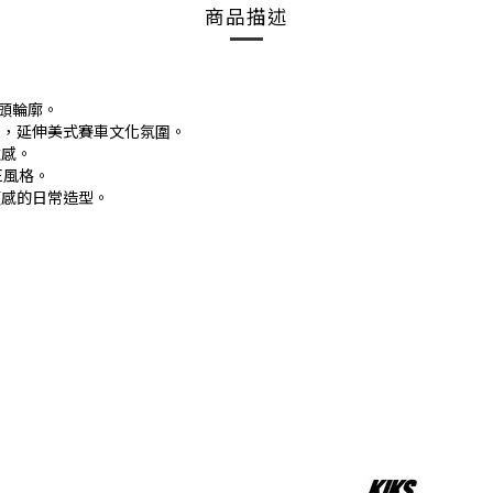
商品描述
街頭輪廓。
章元素，延伸美式賽車文化氛圍。
次感。
E風格。
頭感的日常造型。