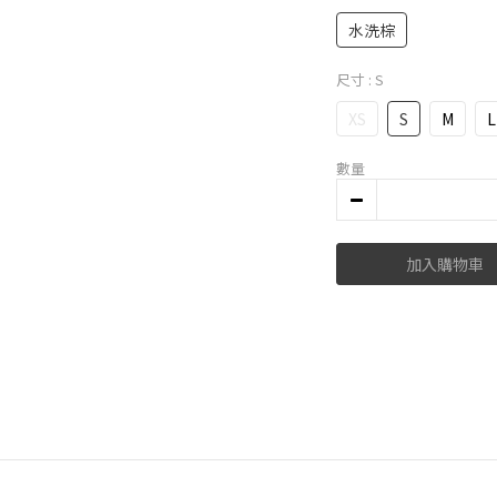
水洗棕
尺寸
: S
XS
S
M
L
數量
加入購物車