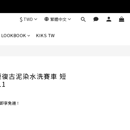
$
TWD
繁體中文
立即購買
LOOKBOOK
KIKS TW
寬短復古泥染水洗賽車 短
11
0 即享免運！