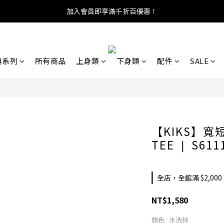
加入會員即享滿千折百優惠！
典系列
所有商品
上身類
下身類
配件
SALE
【KIKS】
TEE ❘ S611
全店，全館滿 $2,00
NT$1,580
顏色
: 水洗棕