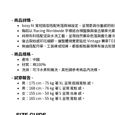
- 商品詳情 -
boxy fit 寬短版型搭配俐落肩線設定，呈現更具份量感的
胸前以 Racing Worldwide 字樣結合棋盤旗與復古徽
純棉布料搭配泥染水洗工藝，呈現自然暈染色落與舊化層
復古裂紋感印花細節，讓整體視覺更貼近 Vintage 賽車TE
無論搭配丹寧、工裝褲或短褲，都能輕鬆展現帶有復古街
- 商品規格 -
產地：中國
材質：棉100%
洗滌：可冷水柔和機洗，其他請參考商品內洗標。
- 試穿報告 -
男：175 cm、75 kg 著 XL 呈現 超級寬鬆 感。
男：168 cm、76 kg 著 L 呈現 寬鬆 感。
女：155 cm、50 kg 著 S 呈現 合身 感。
女：165 cm、55 kg 著 S 呈現 寬鬆 感。