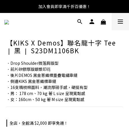
加入會員即享滿千折百優惠！
【KIKS X Demos】聯名龍十字 Tee
❘ 黑 ❘ S23DM1106BK
．Drop Shoulder微落肩版型
．前片矽膠厚版銀漿印花
．後片DEMOS 黑金蔥織標重疊電繡車縫
．側邊KIKS 黑金蔥織標車縫
．16支精梳棉面料，潮流厚磅手感，硬挺有型
．男： 178 cm、70 kg 著 L size 呈現寬鬆感
．女：160cm、50 kg 著 M size 呈現寬鬆感
全店，全館滿 $2,000 即享免運！