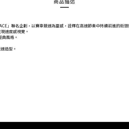
商品描述
RABBIT RACE」聯名企劃，以賽車競速為靈感，詮釋在高速節奏中持續前進的街
題呈現速度感視覺。
經典風格。
競速造型。