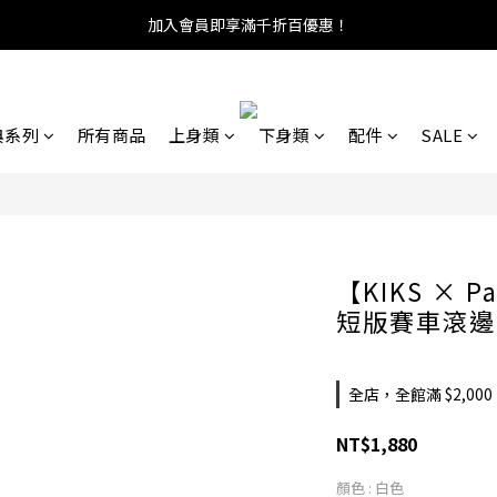
加入會員即享滿千折百優惠！
典系列
所有商品
上身類
下身類
配件
SALE
【KIKS × P
短版賽車滾邊 短
全店，全館滿 $2,00
NT$1,880
顏色
: 白色