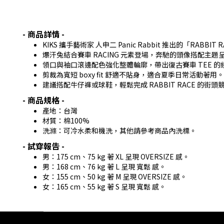
- 商品詳情 -
KIKS 攜手藝術家 人申二 Panic Rabbit 推出的「
爆汗兔結合賽車 RACING 元素登場，奔馳的頭像搭配主
領口與袖口滾邊配色強化整體輪廓，帶出復古賽車 TEE 的
剪裁為寬短 boxy fit 舒適不貼身，適合夏季日常活動著用。
建議搭配牛仔褲或球鞋，輕鬆完成 RABBIT RACE 的街頭
- 商品規格 -
產地：台灣
材質：棉100%
洗滌：可冷水柔和機洗，其他請參考商品內洗標。
- 試穿報告 -
男：175 cm、75 kg 著 XL 呈現 OVERSIZE 感。
男：168 cm、76 kg 著 L 呈現 寬鬆 感。
女：155 cm、50 kg 著 M 呈現 OVERSIZE 感。
女：165 cm、55 kg 著 S 呈現 寬鬆 感。