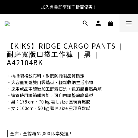
加入會員即享滿千折百優惠！
【KIKS】RIDGE CARGO PANTS ❘
耐磨寬版口袋工作褲 ❘ 黑 ❘
A42104BK
・抗撕裂格紋布料，耐磨防撕裂品質穩定
・大容量側邊雙口袋造型，輕鬆收納生活小物
・採用成品車縫後加工酵素石洗，色落感自然柔順
・褲管使用調節繩設計，可自由調整輪廓造型
・男：178 cm、70 kg 著 L size 呈現寬鬆感
・女：160cm、50 kg 著 M size 呈現寬鬆感
全店，全館滿 $2,000 即享免運！