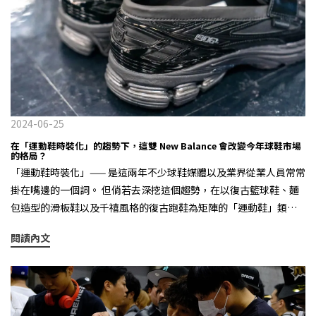
頭！ 2. 防潑水基本logo短褲這邊買：https://lihi.cc/OAveu 機能布
料有效阻擋水滴滲透，速乾不黏腿！簡約設計將重點放在面料上，
無論戶外出行、日常穿搭都能舒適應對。 3. 防潑水草寫LOGO短褲
這邊買：https://lihi.cc/3YXpZ 潮流與機能兼具的必收短褲！高機能
防潑水布料有效減少水滴滲透，即使突如其來的雨勢也不怕濕透。
寬鬆剪裁設計讓日常穿搭更自在，獨特草寫 KIKS LOGO 更增添街頭
感，運動、出門都能輕鬆駕馭！ 4. 防潑水BOX LOGO棒球帽這邊
2024-06-25
買：https://lihi.cc/8tKH3 拒絕雨水滲透，遇到毛毛雨也不用擔心有
在「運動鞋時裝化」的趨勢下，這雙 New Balance 會改變今年球鞋市場
的格局？
沒有帶傘，黑色百搭有型3M反光更是為你的安全與帥氣度加分！ 還
「運動鞋時裝化」—— 是這兩年不少球鞋媒體以及業界從業人員常常
在猶豫下雨天該穿什麼嗎，快來 KIKS 官網找尋防潑水單品，讓你雨
掛在嘴邊的一個詞。 但倘若去深挖這個趨勢，在以復古籃球鞋、麵
天再也不用出門搭配！-always match your favorite sneakers.
包造型的滑板鞋以及千禧風格的復古跑鞋為矩陣的「運動鞋」類別
裡，似乎復古跑鞋才是最為堅挺的一個存在。當 LV Trainer 、
閱讀內文
Lanvin Curb 都開始有點賣不動的時候，像是 ASICS 以及 New
Balance 這樣主打千禧年復古跑鞋的領導品牌，卻還在不停地創造
著業績奇蹟。 Miu Miu x New Balance 530 SL 特別是 New
Balance 這個來自美國波士頓的百年跑鞋品牌，從 327 到 2002R 再
到 1906R ，每年都在締造著運動鞋市場的一雙雙「超級爆款」，就