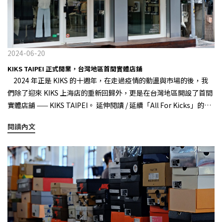
and Found」 芝加哥配色回歸，在當時無疑是替冷清的球鞋市場注
業者都很難不稱讚這樣的巧妙雜交處理，本身樂福鞋就有「最休閒
入一股強大的市場動能，也讓不少行業人員看到了一絲曙光。 2023
皮鞋」的美譽，將 1906R 這樣的復古跑大爆款與樂福鞋混搭，確實
年底回歸的 Air Jordan 11 "Gratitude” 市場表現明顯不如預期 但
用 Hybrid 的手法，又一次精準踩準了「運動鞋時裝化」的節奏和大
在 2023 年底所復刻回歸的 Air Jordan 11 “Gratitude”，雖然是
趨勢。 除了和 Junya Watanabe 的聯名之外，最近義大利先鋒買手
以最經典的黑白配色，加上金色的 Jumpman Logo 呈現，它的表
2024-06-20
平台 Slam Jam 也率先曝光了這雙 New Balance 1906L 的最新“大
現可是出乎了大多數人的意料，居然還有部份尺寸在二級市場的價
KIKS TAIPEI 正式開業，台灣地區首間實體店鋪
貨配色”，銀色略帶機能感的配色處理，頗有去年 Slam Jam 與
格仍低於零售價中，其原因很簡單：「市場上的買家變少，當賣家
2024 年正是 KIKS 的十週年，在走過疫情的動盪與市場的後，我
Salomon 的那雙 XT-QUEST 聯名的配色風韻，使得這款「大貨」
急於出售變現，導致市場成交價格不斷下探。」對此，我們 KIKS
們除了迎來 KIKS 上海店的重新回歸外，更是在台灣地區開設了首間
在曝光初期被不少人誤會成了其與 New Balance 的最新聯名作品，
TW 編輯部，也深究探討當前影響市場的因素，並歸納出了以下三
實體店舖 —— KIKS TAIPEI。 延伸閱讀 / 延續「All For Kicks」的概
不過隨後被立即闢謠，但這也從一個側面證明了外界對於這款 New
點。 1.疫情導致消費觀念的調整 Salomon XT-6 GORE-TEX 首
念 —— KIKS 上海店正式回歸 2024年正是 KIKS 的第十年 透過
Balance 1906L 的滿意與期許。 Slam Jam x Salomon XT-QUEST
先，不可否認的是前幾年因為疫情的影響，使得大家的消費觀念有
閱讀內文
線上與線下的結合，傳達出 KIKS 獨有的「定番精神」 KIKS TAIPEI
其實像這雙 New Balance 1906L 所呈現的「跑鞋樂福化」設計趨勢
所調整，有著複合功能設定的鞋款，在這幾年可說是風聲水起，因
正式開業 醞釀已久的台灣地區首間實體店鋪 KIKS TAIPEI 終於正式
並非最近第一次出現，早在去年秋冬季度，大熱的戶外品牌 ROA
為能實現跨領域的應用，不少戶外品牌像是 Salomon、HOKA 便成
登場，為了迎接這個重要的時刻，我們也帶來以 KIKS 鞋盒作為靈感
Hiking 便推出了一款樂福造型的戶外跑鞋，但由於自身影響力的原
為當前球鞋市場的最大贏家，如具備防水性能的 Salomon XT-6
所啟發的全新原創 IP 角色 KIKS BOY，除了推出一系列的服飾之外，
因，雖然更早洞察了這一趨勢風格，但這雙 ROA 樂福跑鞋僅在喜歡
GORE-TEX、適合日常通勤與跑步運動著用的 HOKA Bondi 與
更將其化身為鑰匙圈吊飾 ，就是要伴隨你每一個買鞋的日常！
gorpcore 風的小眾圈層引起了一陣波瀾，並未引發整個行業的變
Clifton 系列等，畢竟在不確定的經濟狀態和通貨膨脹時期，消費者
KIKS TAIPEI 的店鋪地點，就坐落在台北目前人氣最高的中山站
革。 ROA Hiking Loafer 可以想像，對比小眾的 ROA Hiking ，品
通常會優先考慮多用途鞋款，這也難怪從 The North Face 到
「南西商圈」，以全店佈置是以金屬質地和鐵網裝置作為設計，而
牌力更強、更具營銷能力且定位全球市場的 New Balance 品牌，一
ARC'TERYX 也紛紛進軍球鞋市場，試著讓品牌的影響力從服飾延伸
我們也以此為靈感帶來了一款開幕限定的 KIKS STEEL BOX LOGO