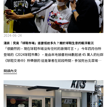
以今年開年舉例，New Balance 與miumiu 合作打造的 530 SL ，在
這個在市場消極的大環境下，卻逆勢而上，成為市場的一波排頭兵
之一，徹底掀起了一波薄底運動鞋風潮。其實在此之前，像是剛提
到的 327 、2002R ，都成為了產業範例，引發過整個產業的「追
隨」。 有時候很難去界定，到底 New Balance 是每個趨勢的創造者
呢？還是在某個趨勢下，能交出最優答案的那個品牌，在這幾年觀
2024-06-24
察下來，New Balance 總能在最早洞察趨勢之後，給出最響亮的回
淺談｜究竟「球鞋市場」還要低迷多久？關於球鞋生意的載浮載沉
應，並引發了整個行業的震動。 2024 下半年球鞋市場的關鍵字：
「很顯然的，現在球鞋市場沒有任何的激情可言。」 今年四月份所
「跑鞋樂福化」 面對愈發多變的球鞋市場，當各種主打復古的趨勢
登場的《2024球鞋市集》，是由本地臉書粉絲數超過 45 萬人的社群
成為舊話題，我們的這位“最強學霸”最近好像又提前交出了自己
《球鞋交易中》所舉辦的 這是筆者在前段時間，參加完台北首場球
對於今年下半年的趨勢答卷，那就是「跑鞋樂福化」。早在今年一
鞋市集活動的想法，其實在疫情趨緩後，從 2023 下半年開始便有些
月的巴黎時裝週上，New Balance 就提前給出了自己的“預測”，
閱讀內文
端倪，而來到 2024 年更可以深切感受到球鞋的熱度已經不如前些
在 Junya Watanabe 的秀場上首次曝光了這款全新的 New Balance
年，尤其是過去稱霸市場的兩大球鞋巨頭 Nike & adidas，無論是品
1906L 鞋型，迅速地引發了行業熱議。 顧名思義，這款 New
牌專門店新款的架上折價，還是二級市場上不斷下探的成交價，當
Balance 1906L 的後綴 L 即代表 Loafer ，鞋款將爆款 1906R 的鞋
下的球鞋市場真的非常低迷。 在本質上，球鞋市場就是一場供需
型與傳統樂福鞋兩相結合，在保留 1906R 的鞋身以及外底線條與配
遊戲 Air Jordan 1 Retro High OG「Lost and Found」 在 2022 年
置下，採用樂福鞋面的處理將千禧復古風格跑鞋與鬆弛又優雅的傳
底，睽違了七年我們迎來了 Air Jordan 1 Retro High OG「Lost
統便士樂福鞋型完美融合。 在秀場首曝看到成品之後，包括不少從