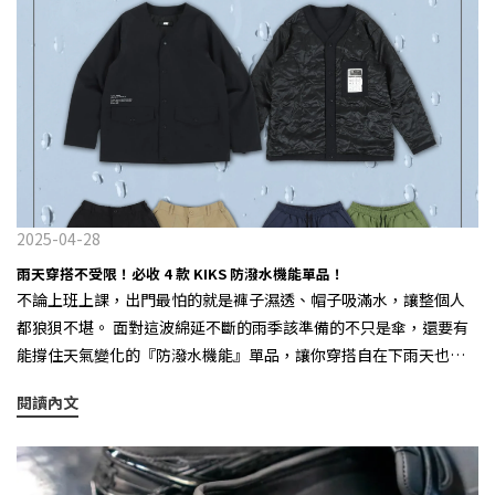
2025-04-28
雨天穿搭不受限！必收 4 款 KIKS 防潑水機能單品！
不論上班上課，出門最怕的就是褲子濕透、帽子吸滿水，讓整個人
都狼狽不堪。 面對這波綿延不斷的雨季該準備的不只是傘，還要有
能撐住天氣變化的『防潑水機能』單品，讓你穿搭自在下雨天也能
好看的出門不受氣候影響！ 以下推薦 4 款 KIKS 單品，就是你應對突
閱讀內文
如其來大雨的武器！ - 1. 防潑水雙面穿無領外套這邊買：
https://lihi.cc/IIRv9 一件搞定日常穿搭，雙面穿設計能自由切換風
格，外層選用防潑水材質讓雨水不易滲透，內層則是舒適的绗縫設
計，帶來輕量保暖效果，讓你無論晴天、雨天都能自在穿梭街