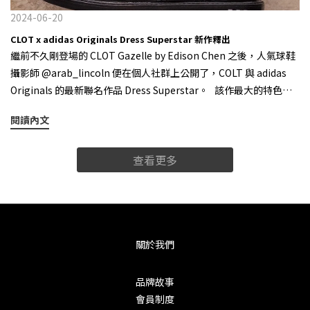
與過，因此對於品牌這樣不斷復刻的操作自然沒有更多共鳴，如何
2024-06-20
去形塑下一代人心中的球鞋文化，自然成為每個品牌當前的首要任
CLOT x adidas Originals Dress Superstar 新作釋出
務。 Nike Dunk SB 系列鞋款在球鞋文化與二級市場中，皆扮演著極
繼前不久剛登場的 CLOT Gazelle by Edison Chen 之後，人氣球鞋
其重要的角色 是個最壞的時代，但也是最好的時代 球鞋市場一定會
攝影師 @arab_lincoln 便在個人社群上公開了，COLT 與 adidas
變好，而我們 KIKS 也一直都會在。 由於各種 CORE 的穿搭風格湧
Originals 的最新聯名作品 Dress Superstar。 該作最大的特色便
至，使得風格被定義的更加細分，對於賣家而言現在肯定是「生意
是將 adidas 經典款式 Superstar 與正裝鞋的大底融合在了一起，透
最難做的時代」，但不可否認的是，對於熱愛球鞋的朋友來說現在
閱讀內文
過運動感與紳士風格的碰撞，營造出別緻的強烈反差。 整
「是個最好的時代」，畢竟能用相對便宜的價格入手喜歡的波鞋，
體鞋面材質使用了光滑的皮革，鞋墊則是採用荔枝紋理皮質，在後
這不就是一件很振奮人心的事情嗎？而潮流始終是個圈，球鞋市場
查看更多
跟部份更裝飾有三道槓經典元素，彰顯品牌身份。據了解，這雙聯
一定會變好，但還沒變好，只是需要時間，當然，球鞋生意不會就
名將於今年秋季正式發售，至於台灣地區的販售情報，還請關注好
此消停，而我們 KIKS 也一直都會在。 KIKS always match your
我們 KIKS 編輯部的後續報道。 source / @arab_lincoln
favorite sneakers.
關於我們
品牌故事
會員制度