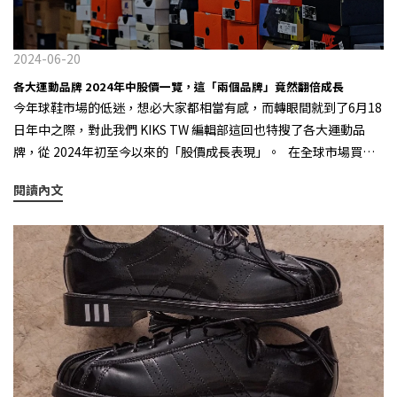
定會針對這款還未發售便已經話題度大爆的 1906L 做很多文章，就
至球鞋領域。 Arc’teryx Sylan 2.設計的同質化迎來了潮流風向的
TEE “ZHONGSAN LIMITED”。 KIKS STEEL BOX LOGO TEE
像之前全民一體成型拖鞋、前陣子的全民穆勒一樣，在今夏這個特
改變 POST ARCHIVE FACTION x ON 無疑是 2024上半年最具聲量的
“ZHONGSAN LIMITED” 在 KIKS TAIPEI 店鋪的現場，除了將會
殊節點，將「跑鞋樂福化」炒成主流。 除此之外，在運動鞋時裝化
品牌 除了疫情所造成的消費影響之外，現在「球鞋市場的窘境」也
展售 KIKS 全系列單品之外，也囊括了 KIKS x Demos 龍十字、KIKS
2024-06-20
的大背景下，這種夾在著混合美學的「跑鞋樂福化」設計，確實為
和品牌的行銷操作、產品規劃更有著絕對的正相關，再加上設計同
x Panic Rabbit《爆汗兔》等與本地藝術家合作的別注系列，在未來
各大運動品牌 2024年中股價一覽，這「兩個品牌」竟然翻倍成長
這個沉寂了許久的球鞋市場帶來了不少新意，這種既收穫市場又能
質化的影響，使得市場迎來了一些潮流風向上的改變，開始有一些
更會不定期帶來期間限定的快閃活動，歡迎大家前來走走，感受屬
今年球鞋市場的低迷，想必大家都相當有感，而轉眼間就到了6月18
為產業帶來啟蒙的優秀作品，我們有什麼理由好拒絕呢？
新的鞋履品牌，進入大家的視野，比如集結頂級工藝與高品質的加
於 KIKS 的定番精神。 Info KIKS TAIPEI 營業時間：
日年中之際，對此我們 KIKS TW 編輯部這回也特搜了各大運動品
拿大越野跑鞋 Norda，以及瑞士阿爾卑斯山的專業高端運動品牌 On
13:00-21:30 店鋪地址：10491台北市中山區中山北路二段36巷19
牌，從 2024年初至今以來的「股價成長表現」。 在全球市場買氣
昂跑，其中 On 在今年上半年更憑藉著與韓國時尚先鋒品牌 POST
號 Instagram / @kiks_plus https://www.kiks-shop.com.tw/
低迷的狀態之下，首當其衝的就屬行業內的傳統巨頭 Nike、adidas
ARCHIVE FACTION 的合作完成了破圈，在前段時間也宣佈
閱讀內文
KIKS always match your favorite sneakers.
以及 Puma 等，不過 adidas 隨著新任執行長Bjørn Gulden 的上任
Zendaya 成為品牌大使，使品牌聲量不斷攀升，進而成為當下球鞋
和 YEEZY 清庫存策略的成功，在今年迎來了將近 20% 的增幅，其
領域的話題焦點。 Zendaya 成為 On 品牌大使 3.面臨消費主力的輪
餘兩者則分別下降了 10%。 當中，最大的亮點就屬 ASICS &
替 該如何去塑造 Z世代心中的球鞋文化，是每個品牌當前的首要任
MIZUNO 這兩個來自日本的運動品牌，竟然在今年度迎來了股價翻
務 對於當前主力消費的 X & Y 世代的人們而言：「過往的球鞋，其實
倍的成長，同時兩者的股價紛紛在今年寫下了歷史新高的紀錄，其
在這幾年也都買得差不多了。」畢竟情懷有限，如果在設計上只是
所推出的鞋款在當前市場確實也是相當受歡迎；而來自瑞士阿爾卑
一味的替換顏色，那真的是很難再度能激起大家的熱情，更重要的
斯山的On昂跑，也憑藉著鞋款優異的性能表現，在今年寫下了超
是在他們身上還有其他的開銷必須支付。那隨著 Z世代逐漸成為全球
過 50%的股價增幅，由此可見專注於跑步文化的運動品牌，從過去
的消費主力之一，對於他們心中的球鞋文化為何？肯定不會是那些
檔案庫中的 Y2K 復古慢跑鞋，到適合日著和競速的運動跑鞋，似乎
90年代的復古籃球鞋與千禧年間的滑板鞋，因為他們並沒有親身參
成為了目前市場的最大贏家。