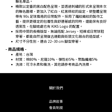
聯名單品。
襪款以定番的黑白配色呈現，並透過刺繡的形式來呈現本次
的聯名圖樣，更加入了紅白、紅黑條紋的設定，使整體呈現
帶有 90s 足球風格的日常配件。採用了羅紋織紋的製作工
藝，提供更穩定的包覆性與舒適著感的同時，還能保有良好
透氣性，在腳底處也有 KIKS Logo 的配置。
採用中筒的長襪版型，無論搭配 Jersey、短褲或日常球鞋
穿著，都能自然呈現復古運動與街頭文化融合的造型感。
尺寸不分性別，適合 22–30 cm 腳型穿著。
- 商品規格 -
產地：台灣
材質：棉80%、尼龍10%、彈性紗5%、聚酯纖維5%
洗滌：可冷水柔和機洗，其他請參考商品內洗標。
關於我們
品牌故事
會員制度