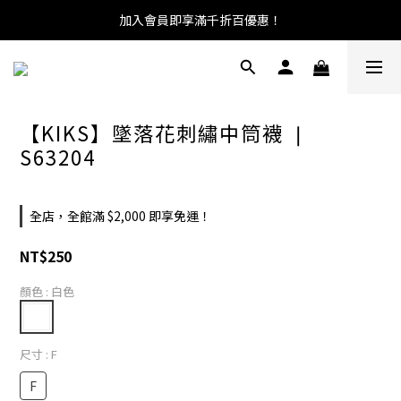
加入會員即享滿千折百優惠！
【KIKS】墜落花刺繡中筒襪 ❘
S63204
全店，全館滿 $2,000 即享免運！
NT$250
顏色
: 白色
尺寸
: F
F