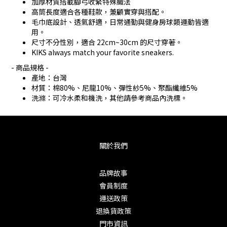
加厚材質搭載腳弓收緊特殊織法
高筒長度適合各種鞋款，兼顧實穿與搭配。
毛巾底設計、透氣舒適，日常通勤與健身房球類運動皆適
用。
尺寸不分性別，適合 22cm~30cm 的尺寸穿著。
KIKS always match your favorite sneakers.
- 商品規格 -
產地：台灣
材質：棉80%、尼龍10%、彈性紗5%、聚酯纖維5%
洗滌：可冷水柔和機洗，其他請參考商品內洗標。
關於我們
品牌故事
會員制度
運送政策
退換貨政策
門市資訊