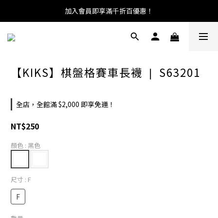
加入會員即享滿千折百優惠！
【KIKS】棋盤格賽車長襪 ❘ S63201
全店，全館滿 $2,000 即享免運！
NT$250
顏色
: 黑色
尺寸
: F
F