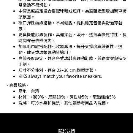
常活動不易滑動。
中筒長度設定適合搭配球鞋或短褲，為整體造型增加賽車街
頭氛圍。
襪口彈性編織結構，不易鬆脫，提供穩定包覆與舒適穿著
感。
防臭機能紗線製作，具備抑菌、吸汗、透氣與快乾特性，長
時間穿著依然清爽。
加厚毛巾底搭配腳弓收緊織法，提升支撐度與緩衝性，通
勤、健身或球類運動皆適用。
高筒長度設定，適合各式球鞋與運動鞋款，兼顧實穿與造型
比例。
尺寸不分性別，適合 22–30 cm 腳型穿著。
KIKS always match your favorite sneakers.
- 商品規格 -
產地：台灣
材質：棉80%、尼龍10%、彈性紗5%、聚酯纖維5%
洗滌：可冷水柔和機洗，其他請參考商品內洗標。
關於我們