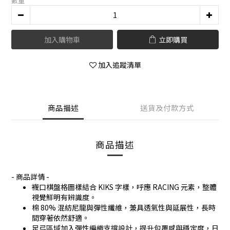
數量
加入購物車
立即購買
加入追蹤清單
商品描述
送貨及付款方式
商品描述
- 商品詳情 -
襪口棋盤格圖樣結合 KIKS 字樣，呼應 RACING 元素，整體
視覺鮮明有辨識度。
棉 80% 混紡尼龍與彈性纖維，兼具透氣性與延展性，長時
間穿著依然舒適。
足弓區域加入彈性編織支撐設計，提升包覆感與穩定度，日