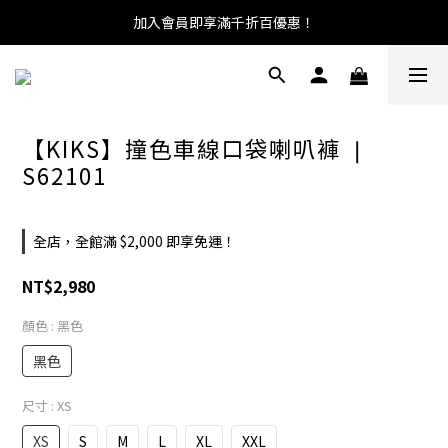
加入會員即享滿千折百優惠！
【KIKS】撞色車線口袋喇叭褲 ❘
S62101
全店，全館滿 $2,000 即享免運！
NT$2,980
顏色
: 黑色
黑色
尺寸
: XS
XS
S
M
L
XL
XXL