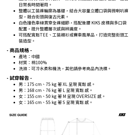
日常長時間著用。
整體以工裝褲輪廓為基礎，結合大容量立體口袋與微喇叭褲
型，融合街頭與復古元素。
白色撞色車線貫穿全褲細節，搭配後腰 KIKS 皮標與多口袋
配置，提升整體層次感與辨識度。
可搭配寬鬆TEE、工裝襯衫或賽車風單品，打造完整街頭工
裝造型。
- 商品規格 -
產地：中國
材質：棉100%
洗滌：可冷水柔和機洗，其他請參考商品內洗標。
- 試穿報告 -
男：175 cm、75 kg 著 XL 呈現 寬鬆 感。
男：168 cm、76 kg 著 L 呈現 寬鬆 感。
女：155 cm、50 kg 著 M 呈現 OVERSIZE 感。
女：165 cm、55 kg 著 S 呈現 寬鬆 感。