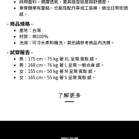
純棉面料，親膚透氣，兼具版型挺度與舒適度。
單穿簡單有重點，也能搭配丹寧或工裝褲，做出日常街頭
感。
- 商品規格 -
產地：台灣
材質：棉100%
洗滌：可冷水柔和機洗，其他請參考商品內洗標。
- 試穿報告 -
男：175 cm、75 kg 著 XL 呈現 寬鬆 感。
男：168 cm、76 kg 著 L 呈現 一般合身 感。
女：155 cm、50 kg 著 M 呈現 寬鬆 感。
女：165 cm、55 kg 著 S 呈現 寬鬆 感。
了解更多
關於我們