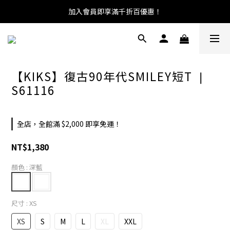
加入會員即享滿千折百優惠！
【KIKS】復古90年代SMILEY短T ❘
S61116
全店，全館滿 $2,000 即享免運！
NT$1,380
顏色
: 深藍
尺寸
: XS
XS
S
M
L
XL
XXL