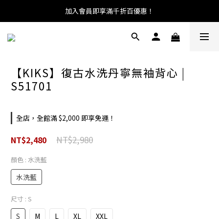
加入會員即享滿千折百優惠！
【KIKS】復古水洗丹寧無袖背心 |
S51701
全店，全館滿 $2,000 即享免運！
NT$2,980
NT$2,480
顏色
: 水洗藍
水洗藍
尺寸
: S
S
M
L
XL
XXL