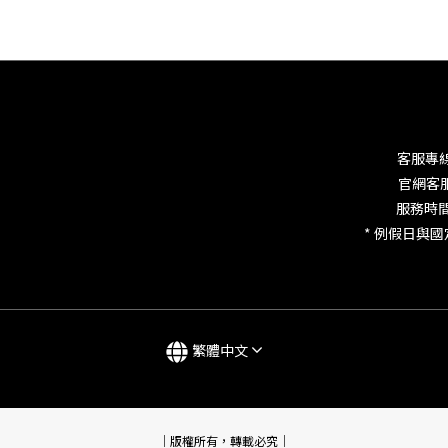
客服專線：
官網客
服務時間：M
* 例假日與
繁體中文
｜版權所有，轉載必究｜