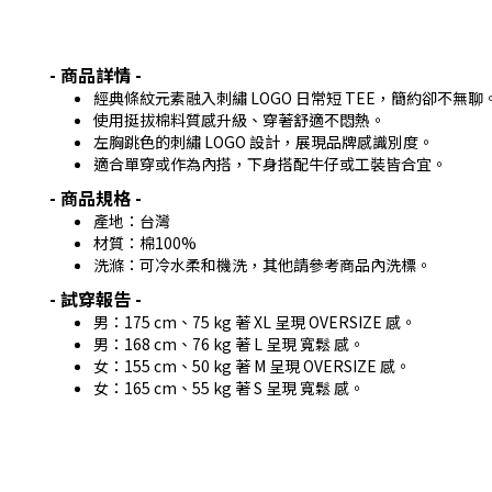
- 商品詳情 -
經典條紋元素融入刺繡 LOGO 日常短 TEE，簡約卻不無聊
使用挺拔棉料質感升級、穿著舒適不悶熱。
左胸跳色的刺繡 LOGO 設計，展現品牌感識別度。
適合單穿或作為內搭，下身搭配牛仔或工裝皆合宜。
- 商品規格 -
產地：台灣
材質：棉100%
洗滌：可冷水柔和機洗，其他請參考商品內洗標。
- 試穿報告 -
男：175 cm、75 kg 著 XL 呈現 OVERSIZE 感。
男：168 cm、76 kg 著 L 呈現 寬鬆 感。
女：155 cm、50 kg 著 M 呈現 OVERSIZE 感。
女：165 cm、55 kg 著 S 呈現 寬鬆 感。