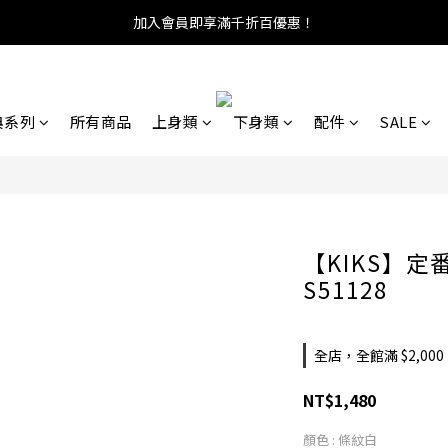
加入會員即享滿千折百優惠！
典系列
所有商品
上身類
下身類
配件
SALE
【KIKS】定番
S51128
全店，全館滿 $2,00
NT$1,480
顏色
: 條紋白