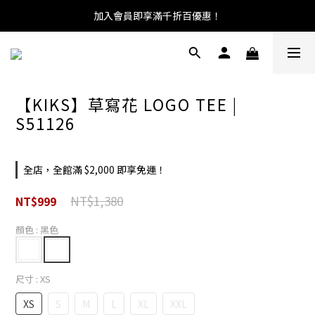
加入會員即享滿千折百優惠！
【KIKS】草寫花 LOGO TEE |
S51126
全店，全館滿 $2,000 即享免運！
NT$1,380
NT$999
顏色
: 黑色
尺寸
: XS
XS
S
M
L
XL
XXL