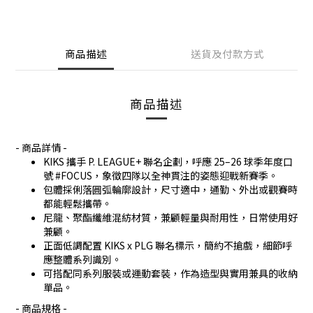
商品描述
送貨及付款方式
商品描述
- 商品詳情 -
KIKS 攜手 P. LEAGUE+ 聯名企劃，呼應 25–26 球季年度口
號 #FOCUS，象徵四隊以全神貫注的姿態迎戰新賽季。
包體採俐落圓弧輪廓設計，尺寸適中，通勤、外出或觀賽時
都能輕鬆攜帶。
尼龍、聚酯纖維混紡材質，兼顧輕量與耐用性，日常使用好
兼顧。
正面低調配置 KIKS x PLG 聯名標示，簡約不搶戲，細節呼
應整體系列識別。
可搭配同系列服裝或運動套裝，作為造型與實用兼具的收納
單品。
- 商品規格 -