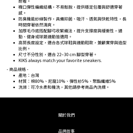
耐看。
襪口彈性編織結構，不易鬆脫，提供穩定包覆與舒適穿著
感。
防臭機能紗線製作，具備抑菌、吸汗、透氣與快乾特性，長
時間穿著依然清爽。
加厚毛巾底搭配腳弓收緊織法，提升支撐度與緩衝性，通
勤、健身或球類運動皆適用。
高筒長度設定，適合各式球鞋與運動鞋款，兼顧實穿與造型
比例。
尺寸不分性別，適合 22–30 cm 腳型穿著。
KIKS always match your favorite sneakers.
- 商品規格 -
產地：台灣
材質：棉80%、尼龍10%、彈性紗5%、聚酯纖維5%
洗滌：可冷水柔和機洗，其他請參考商品內洗標。
關於我們
品牌故事