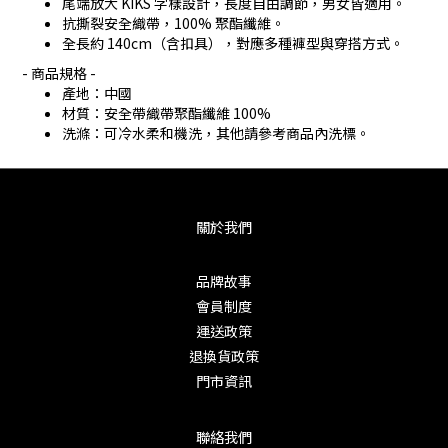
尾端放大 KIKS 字樣設計，長度自由調節，男女皆適用。
抗撕裂安全織帶，100% 聚酯纖維。
全長約 140cm（含扣具），對應多種褲型與穿搭方式。
- 商品規格 -
產地：中國
材質：安全帶織帶聚酯纖維 100%
洗滌：可冷水柔和機洗，其他請參考商品內洗標。
關於我們
品牌故事
會員制度
運送政策
退換貨政策
門市資訊
聯絡我們