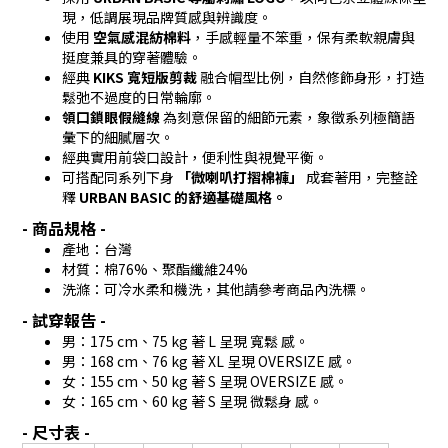
現，低調展現品牌質感與辨識度。
使用
空氣感混紡棉料
，手感輕量不笨重，保有柔軟親膚與
挺度兼具的穿著體驗。
經典
KIKS 寬短版剪裁
融合帽型比例，自然修飾身形，打造
鬆弛不過度的日常輪廓。
領口鎖眼假縫線
為刻意保留的細節元素，象徵系列極簡語
彙下的細膩層次。
經典
實用前袋口設計
，便利性與視覺平衡。
可搭配同系列下身
「微喇叭打摺棉褲」
成套著用，完整詮
釋
URBAN BASIC 的舒適基礎風格。
- 商品規格 -
產地：台灣
材質：棉76%、聚酯纖維24%
洗滌：可冷水柔和機洗，其他請參考商品內洗標。
- 試穿報告 -
男：175 cm、75 kg 著 L 呈現 寬鬆 感。
男：168 cm、76 kg 著 XL 呈現 OVERSIZE 感。
女：155 cm、50 kg 著 S 呈現 OVERSIZE 感。
女：165 cm、60 kg 著 S 呈現 微鬆身 感。
- 尺寸表 -