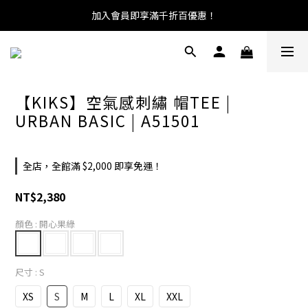
加入會員即享滿千折百優惠！
【KIKS】空氣感刺繡 帽TEE |
URBAN BASIC | A51501
全店，全館滿 $2,000 即享免運！
NT$2,380
顏色
: 開心果綠
尺寸
: S
XS
S
M
L
XL
XXL