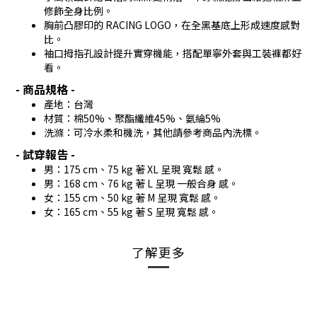
修飾全身比例。
胸前凸膠印的 RACING LOGO，在全黑基底上形成速度感對
比。
袖口拇指孔設計提升實穿機能，搭配單寧外套與工裝褲都好
看。
- 商品規格 -
產地：台灣
材質：棉50%、聚酯纖維45%、氨綸5%
洗滌：可冷水柔和機洗，其他請參考商品內洗標。
- 試穿報告 -
男：175 cm、75 kg 著 XL 呈現 寬鬆 感。
男：168 cm、76 kg 著 L 呈現 一般合身 感。
女：155 cm、50 kg 著 M 呈現 寬鬆 感。
女：165 cm、55 kg 著 S 呈現 寬鬆 感。
了解更多