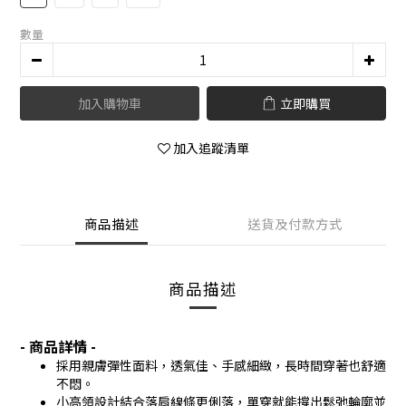
數量
加入購物車
立即購買
加入追蹤清單
商品描述
送貨及付款方式
商品描述
- 商品詳情 -
採用親膚彈性面料，透氣佳、手感細緻，長時間穿著也舒適
不悶。
小高領設計結合落肩線條更俐落，單穿就能撐出鬆弛輪廓並