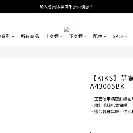
加入會員即享滿千折百優惠！
典系列
所有商品
上身類
下身類
配件
SALE
【KIKS】草
A43005BK
・正面使用精密刺繡布
・粗針毛線扎實保暖
・適合各種年齡、性別