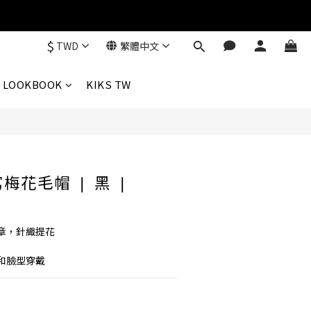
$
TWD
繁體中文
立即購買
LOOKBOOK
KIKS TW
寫梅花毛帽 ❘ 黑 ❘
章，針織提花
和臉型穿戴