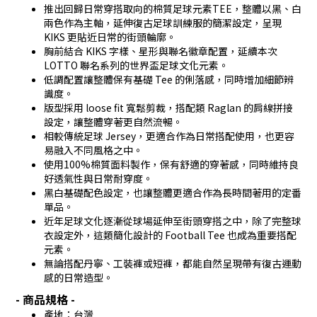
推出回歸日常穿搭取向的棉質足球元素TEE，整體以黑、白
兩色作為主軸，延伸復古足球訓練服的簡潔設定，呈現
KIKS 更貼近日常的街頭輪廓。
胸前結合 KIKS 字樣、星形與聯名徽章配置，延續本次
LOTTO 聯名系列的世界盃足球文化元素。
低調配置讓整體保有基礎 Tee 的俐落感，同時增加細節辨
識度。
版型採用 loose fit 寬鬆剪裁，搭配類 Raglan 的肩線拼接
設定，讓整體穿著更自然流暢。
相較傳統足球 Jersey，更適合作為日常搭配使用，也更容
易融入不同風格之中。
使用100%棉質面料製作，保有舒適的穿著感，同時維持良
好透氣性與日常耐穿度。
黑白基礎配色設定，也讓整體更適合作為長時間著用的定番
單品。
近年足球文化逐漸從球場延伸至街頭穿搭之中，除了完整球
衣設定外，這類簡化設計的 Football Tee 也成為重要搭配
元素。
無論搭配丹寧、工裝褲或短褲，都能自然呈現帶有復古運動
感的日常造型。
- 商品規格 -
產地：台灣