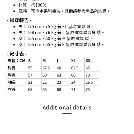
材質：棉100%
洗滌：可冷水柔和機洗，其他請參考商品內洗標。
- 試穿報告 -
男：175 cm、75 kg 著 XL 呈現 寬鬆 感。
男：168 cm、76 kg 著 L 呈現 寬鬆偏合身 感。
女：155 cm、50 kg 著 M 呈現 寬鬆 感。
女：165 cm、55 kg 著 S 呈現 寬鬆偏合身 感。
- 尺寸表 -
單位：CM
S
M
L
XL
XXL
肩寬
55
57.5
60
62.5
65
胸寬
57
60
63
66
70
袖長
21
22
23
24
26.5
衣長
63
65
68
71
75
Additional details