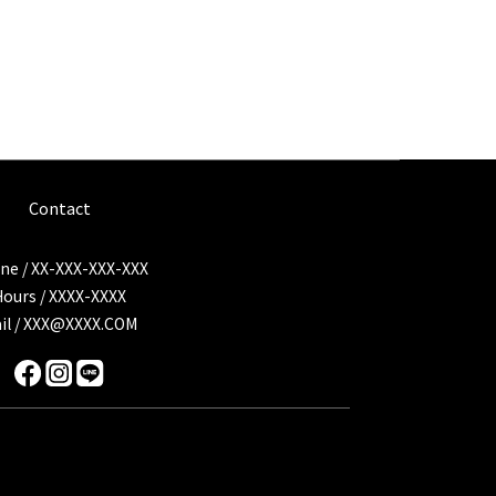
Contact
ne / XX-XXX-XXX-XXX
Hours / XXXX-XXXX
il / XXX@XXXX.COM