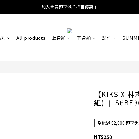
加入會員即享滿千折百優惠！
系列
All products
上身類
下身類
配件
SUMME
【KIKS X
組) ❘ S6BE3
全館滿 $2,000 即享免運
NT$250