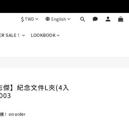
$
TWD
English
BUY NOW
R SALE！
LOOKBOOK
 林志傑】紀念文件L夾(4入
003
！ on order