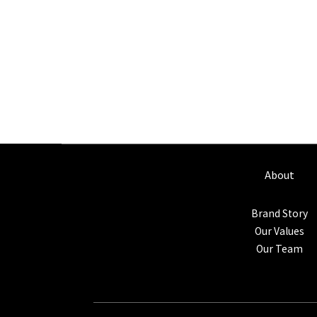
About
Brand Story
Our Values
Our Team