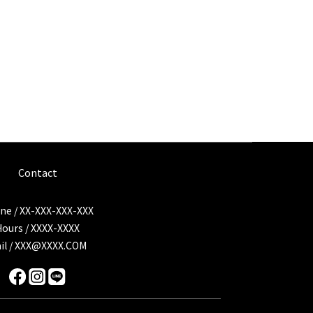
Contact
ne / XX-XXX-XXX-XXX
Hours / XXXX-XXXX
il / XXX@XXXX.COM