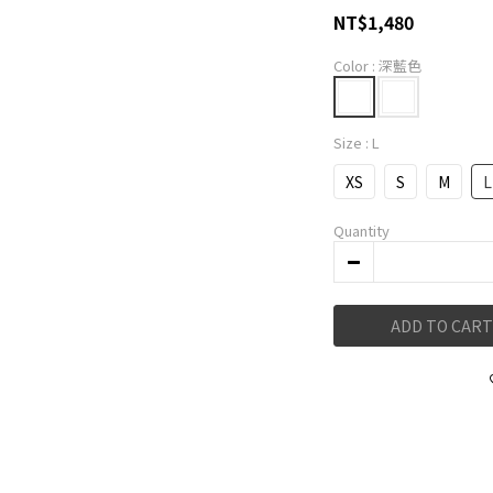
NT$1,480
Color
: 深藍色
Size
: L
XS
S
M
L
Quantity
ADD TO CART