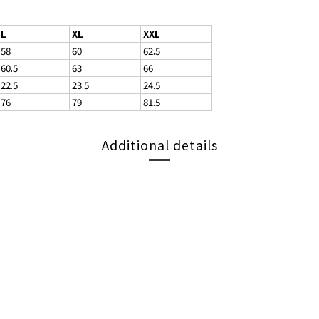
L
XL
XXL
58
60
62.5
60.5
63
66
22.5
23.5
24.5
76
79
81.5
Additional details