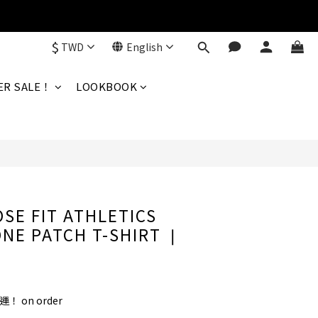
$
TWD
English
BUY NOW
R SALE！
LOOKBOOK
SE FIT ATHLETICS
NE PATCH T-SHIRT ❘
！ on order