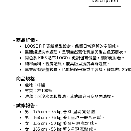
Description
- 商品詳情 -
LOOSE FIT 寬鬆版型設定，保留日常穿著的空間感。
整體經過洗水處理，呈現自然舊化質感與復古色落層次。
同色系 KIKS 貼布 LOGO，低調但有份量，細節更耐看。
純棉面料，親膚透氣，兼具版型挺度與舒適度。
單穿就有完整視覺，也能搭配丹寧或工裝褲，輕鬆做出街
- 商品規格 -
產地：中國
材質：棉100%
洗滌：可冷水柔和機洗，其他請參考商品內洗標。
- 試穿報告 -
男：175 cm、75 kg 著 XL 呈現 寬鬆 感。
男：168 cm、76 kg 著 L 呈現 一般合身 感。
女：155 cm、50 kg 著 M 呈現 寬鬆 感。
女：165 cm、55 kg 著 S 呈現 寬鬆 感。