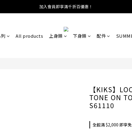
加入會員即享滿千折百優惠！
系列
All products
上身類
下身類
配件
SUMME
【KIKS】LOO
TONE ON TO
S61110
全館滿 $2,000 即享免運