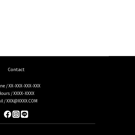
Contact
ne / XX-XXX-XXX-XXX
Hours / XXXX-XXXX
il / XXX@XXXX.COM