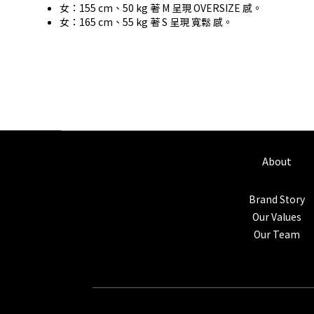
女：155 cm、50 kg 著 M 呈現 OVERSIZE 感。
女：165 cm、55 kg 著 S 呈現 寬鬆 感。
About
Brand Story
Our Values
Our Team