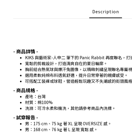
Description
- 商品詳情 -
KIKS 與藝術家-人申二 筆下的 Panic Rabbit ​再
寬鬆的剪裁設計，打造清爽自在的夏日輪廓。
胸前結合熱氣球與爆汗兔圖像，以精緻刺繡呈現聯名專屬
選用柔軟純棉布料透氣舒適，提升日常穿著的親膚感受。
可搭配工裝褲或球鞋，營造輕鬆玩趣又不失潮感的街頭風
- 商品規格 -
產地：台灣
材質：棉100%
洗滌：可冷水柔和機洗，其他請參考商品內洗標。
- 試穿報告 -
男：175 cm、75 kg 著 XL 呈現 OVERSIZE 感。
男：168 cm、76 kg 著 L 呈現 寬鬆 感。