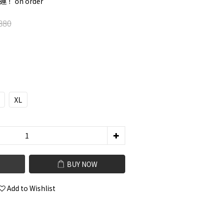
！ on order
880
XL
BUY NOW
Add to Wishlist