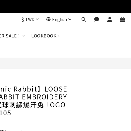
$
TWD
English
BUY NOW
R SALE！
LOOKBOOK
nic Rabbit】LOOSE
RABBIT EMBROIDERY
熱氣球刺繡爆汗兔 LOGO
105