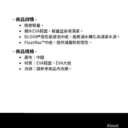
- 商品詳情 -
極度輕量。
親水EVA鞋面，輕量且容易清潔
。
BLOOM®高性能發泡中底，能將湖水轉化為清潔水源
。
FloatMax™中底，提供減震和耐用性。
- 商品規格 -
產地：中國
材質：EVA鞋面、EVA大底
洗滌：請參考商品內洗標。
About