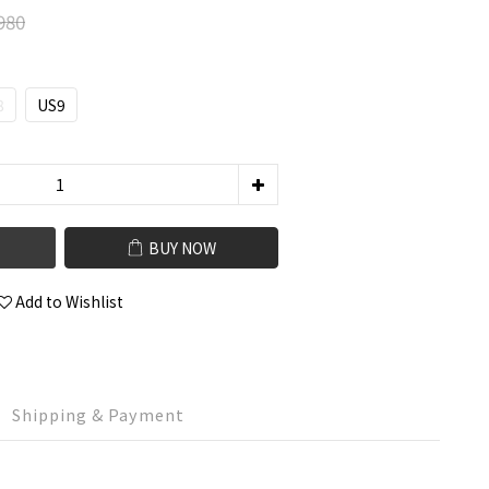
980
8
US9
BUY NOW
Add to Wishlist
Shipping & Payment