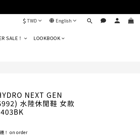
$
TWD
English
BUY NOW
R SALE！
LOOKBOOK
HYDRO NEXT GEN
06992) 水陸休閒鞋 女款
3403BK
！ on order