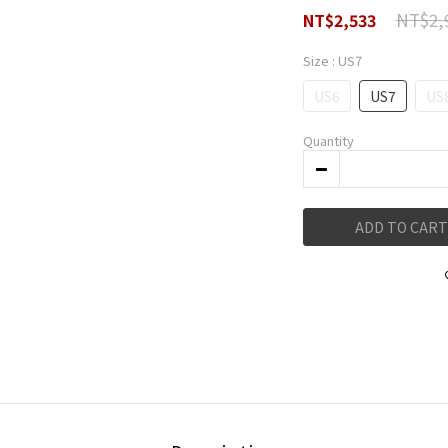
NT$2,
NT$2,533
Size
: US7
US6
US7
US
Quantity
ADD TO CART