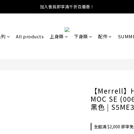
加入會員即享滿千折百優惠！
系列
All products
上身類
下身類
配件
SUMME
【Merrell】
MOC SE (0
黑色 | S5ME
全館滿 $2,000 即享免運