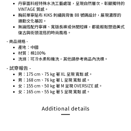
丹寧面料經特殊水洗工藝處理，呈現自然層次，彰顯獨特的
VINTAGE 質感。
胸前單寧貼布 KIKS 刺繡與背後 88 號碼設計，展現濃厚的
運動文化基因。
無論搭配丹寧褲、寬版長褲或休閒短褲，都能輕鬆塑造美式
復古與街頭混搭的時尚風格。
- 商品規格 -
產地：中國
材質：棉100%
洗滌：可冷水柔和機洗，其他請參考商品內洗標。
- 試穿報告 -
男：175 cm、75 kg 著 XL 呈現 寬鬆 感。
男：168 cm、76 kg 著 L 呈現 寬鬆 感。
女：155 cm、50 kg 著 M 呈現 OVERSIZE 感。
女：165 cm、55 kg 著 S 呈現 寬鬆 感。
Additional details