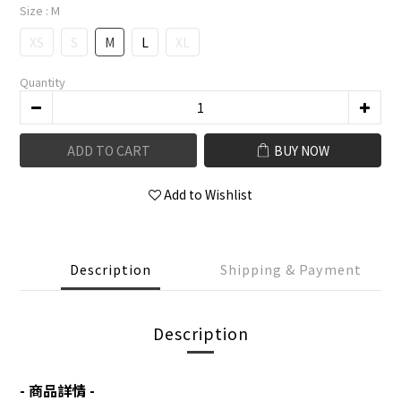
Size
: M
XS
S
M
L
XL
Quantity
ADD TO CART
BUY NOW
Add to Wishlist
Description
Shipping & Payment
Description
- 商品詳情 -