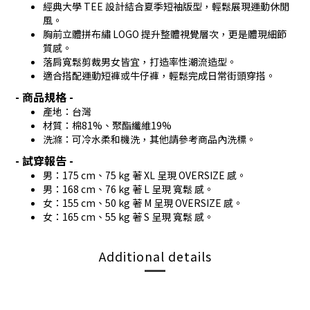
經典大學 TEE 設計結合夏季短袖版型，輕鬆展現運動休閒
風。
胸前立體拼布繡 LOGO 提升整體視覺層次，更是體現細節
質感。
落肩寬鬆剪裁男女皆宜，打造率性潮流造型。
適合搭配運動短褲或牛仔褲，輕鬆完成日常街頭穿搭。
- 商品規格 -
產地：台灣
材質：
棉81%、聚酯纖維19%
洗滌：可冷水柔和機洗，其他請參考商品內洗標。
- 試穿報告 -
男：175 cm、75 kg 著 XL 呈現 OVERSIZE 感。
男：168 cm、76 kg 著 L 呈現 寬鬆 感。
女：155 cm、50 kg 著 M 呈現 OVERSIZE 感。
女：165 cm、55 kg 著 S 呈現 寬鬆 感。
Additional details