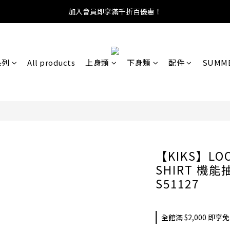
加入會員即享滿千折百優惠！
系列
All products
上身類
下身類
配件
SUMME
【KIKS】LOOS
SHIRT 機能
S51127
全館滿 $2,000 即享免運