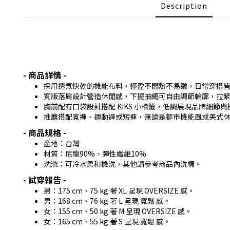
Description
- 商品詳情 -
採用透氣快乾的機能布料，輕盈不悶熱不易皺，日常穿搭
寬版落肩設計營造休閒感，下擺抽繩可自由調節輪廓，拉
胸前配有口袋設計搭配 KIKS 小標籤，低調展現品牌細節
推薦搭配寬褲、運動褲或短褲，無論是都市機能風或美式
- 商品規格 -
產地：台灣
材質：
尼龍90%、彈性纖維10%
洗滌：可冷水柔和機洗，其他請參考商品內洗標。
- 試穿報告 -
男：175 cm、75 kg 著 XL 呈現 OVERSIZE 感。
男：168 cm、76 kg 著 L 呈現 寬鬆 感。
女：155 cm、50 kg 著 M 呈現 OVERSIZE 感。
女：165 cm、55 kg 著 S 呈現 寬鬆 感。