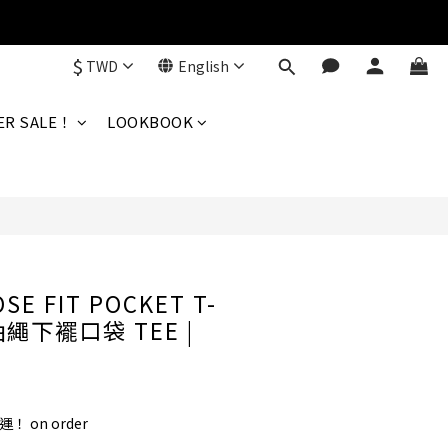
$
TWD
English
BUY NOW
R SALE！
LOOKBOOK
E FIT POCKET T-
抽繩下襬口袋 TEE |
！ on order