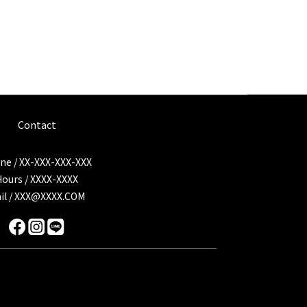
Contact
ne / XX-XXX-XXX-XXX
Hours / XXXX-XXXX
il / XXX@XXXX.COM