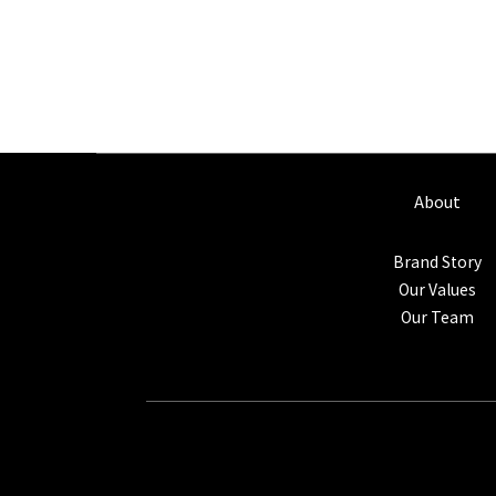
About
Brand Story
Our Values
Our Team