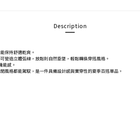
Description
皆能保持舒適乾爽。
緊可營造立體弧線，放鬆則自然垂墜，輕鬆轉換穿搭風格。
與機能感。
休閒風格都能駕馭，是一件具備設計感與實穿性的夏季百搭單品。