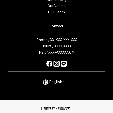
Our Values
Our Team
Contact
Phone / XX-XXX-XXX-XXX
Hours / XXXX-XXXX
Mail / XXX@XXXX.COM
English
｜版權所有，轉載必究｜