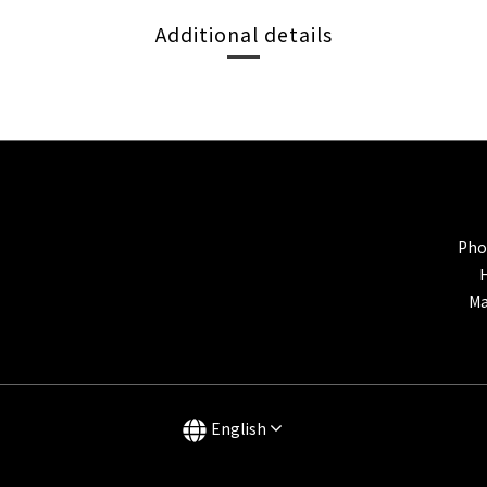
Additional details
Pho
Ma
English