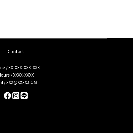
Contact
ne / XX-XXX-XXX-XXX
Hours / XXXX-XXXX
il / XXX@XXXX.COM