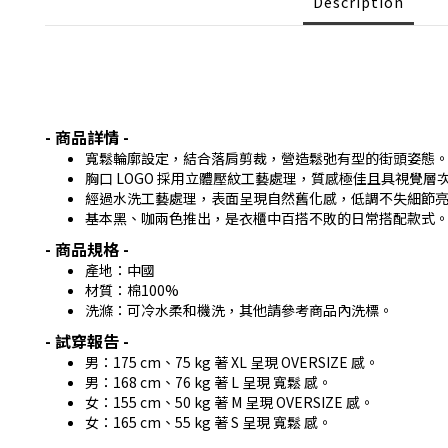
Description
- 商品詳情 -
寬鬆輪廓設定，結合落肩剪裁，營造鬆弛有型的街頭姿態
胸口 LOGO 採用立體壓紋工藝處理，質感極佳且具視覺層
經過水洗工藝處理，表面呈現自然舊化感，低調不失細節
基本黑、咖兩色推出，是衣櫃中百搭不敗的日常搭配款式
- 商品規格 -
產地：中國
材質：棉100%
洗滌：可冷水柔和機洗，其他請參考商品內洗標。
- 試穿報告 -
男：175 cm、75 kg 著 XL 呈現 OVERSIZE 感。
男：168 cm、76 kg 著 L 呈現 寬鬆 感。
女：155 cm、50 kg 著 M 呈現 OVERSIZE 感。
女：165 cm、55 kg 著 S 呈現 寬鬆 感。