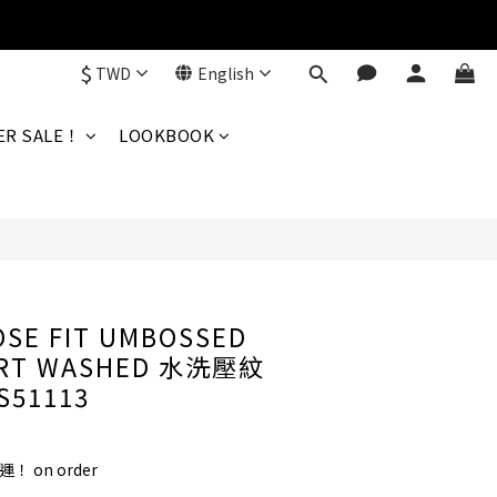
$
TWD
English
BUY NOW
R SALE！
LOOKBOOK
SE FIT UMBOSSED
IRT WASHED 水洗壓紋
 S51113
！ on order