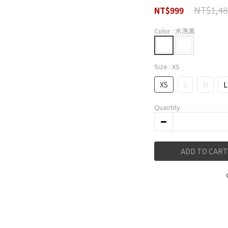
NT$1,48
NT$999
Color
: 水洗黑
Size
: XS
XS
S
M
L
Quantity
ADD TO CART