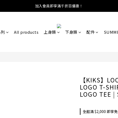
加入會員即享滿千折百優惠！
系列
All products
上身類
下身類
配件
SUMME
【KIKS】LOO
LOGO T-SH
LOGO TEE |
全館滿 $2,000 即享免運