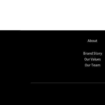
About
Brand Story
Our Values
Our Team