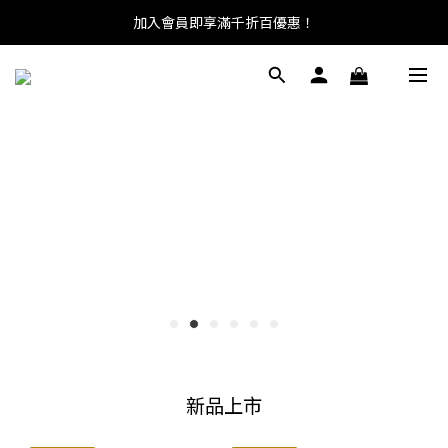
加入會員即享滿千折百優惠！
KAPPA × KIKS 聯名活動開跑，
入手任一 KAPPA 商品即贈足球襪一雙。
新品上市