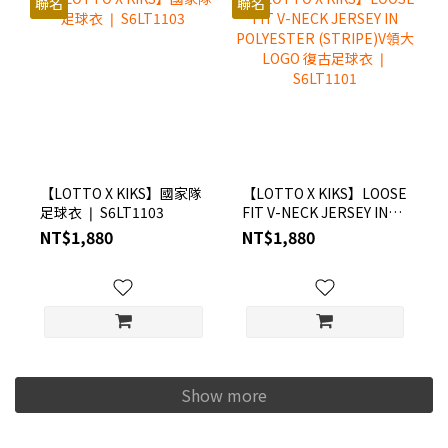
聯名
聯名
【LOTTO X KIKS】國家隊
【LOTTO X KIKS】LOOSE
足球衣 ❘ S6LT1103
FIT V-NECK JERSEY IN
POLYESTER (STRIPE)V領
NT$1,880
NT$1,880
大LOGO 復古足球衣 ❘
S6LT1101
Show more