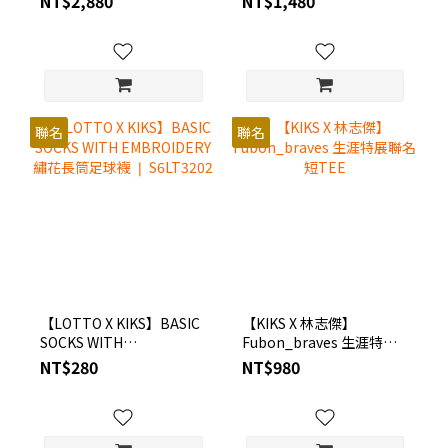
NT$2,880
NT$1,480
CONTRAST COLOR
CUTTING 復古90's拼接運
動短褲 ❘ S6LT2001
聯名
聯名
【LOTTO X KIKS】BASIC
【KIKS X 林志傑】
SOCKS WITH
Fubon_braves 生涯特展
EMBROIDERY 繡花長筒足
聯名短TEE
NT$280
NT$980
球襪 ❘ S6LT3202