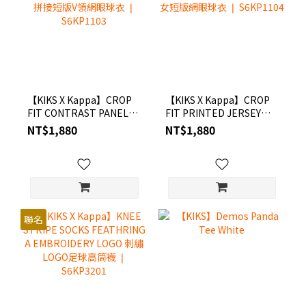
【KIKS X Kappa】CROP
【KIKS X Kappa】CROP
FIT CONTRAST PANEL
FIT PRINTED JERSEY
JERSEY WITH
WITH WOVEN TAPE IN
NT$1,880
NT$1,880
EMBROIDERY 拼接短版V
MESH 串標女短版網眼球
領網眼球衣 ❘ S6KP1103
衣 ❘ S6KP1104
聯名