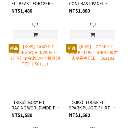
FIT BEAST FOR12ER
CONTRAST PANEL
DRIBBLE T-SHIRT林志
RACING T-SHIRT 剪接水
NT$1,480
NT$1,880
傑-傳奇之路引退戰 TEE |
洗賽車 短TEE ❘ S61109
BEAST FOR12ER ❘
S6BE1103
新品
新品
【KIKS】BOXY FIT
【KIKS】LOOSE FIT
RACING WORLDWIDE T-
SPARK PLUG T-SHIRT 復
SHIRT 復古泥染水洗賽車
古火星塞短TEE ❘ S61103
NT$1,580
NT$1,580
短TEE ❘ S61111