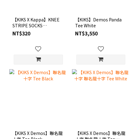
【KIKS X Kappa】KNEE
【KIKS】Demos Panda
STRIPE SOCKS
Tee White
FEATHRING A
NT$320
NT$3,550
EMBROIDERY LOGO 刺繡
LOGO足球高筒襪 ❘
S6KP3201
【KIKS X Demos】聯名龍
【KIKS X Demos】聯名龍
十字 Tee Black
十字 聯名龍十字 Tee