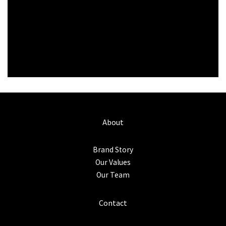
About
Brand Story
Our Values
Our Team
Contact