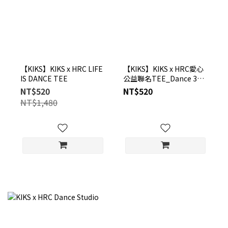
【KIKS】KIKS x HRC LIFE
【KIKS】KIKS x HRC愛心
IS DANCE TEE
公益聯名TEE_Dance 30
特製款 ❘ 黑 ❘ A41114BK
NT$520
NT$520
NT$1,480