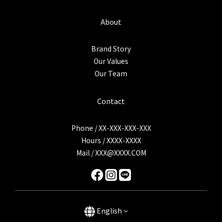
About
Brand Story
Our Values
Our Team
Contact
Phone / XX-XXX-XXX-XXX
Hours / XXXX-XXXX
Mail / XXX@XXXX.COM
English