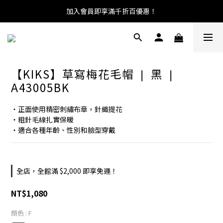
加入會員即享滿千折百優惠！
【KIKS】草寫梅花毛帽 ❘ 黑 ❘
A43005BK
・正面使用精密刺繡布章，針織提花
・粗針毛線扎實保暖
・適合各種年齡、性別和臉型穿戴
全店，全館滿 $2,000 即享免運！
NT$1,080
顏色
: F